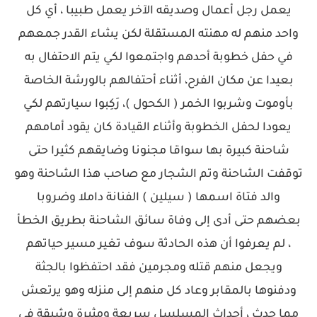
يعمل رجل أعمال وصديقه الآخر يعمل طبيبا ، أي كل
واحد منهم له مهنته المستقلة لكن يشاء القدر جمعهم
في حفل خطوبة أحدهم واجتمعوا لكي يتم الاحتفال به
بعيدا عن مكان الفرح، أثناء أحتفالهم بالورشة الخاصة
بأوموت وشربوا الخمر ( الكحول )، رَكِبوا سيارتهم لكي
يعودا لحفل الخطوبة وأثناء القيادة كان يقود أمامهم
شاحنة كبيرة بها سواقا مجنونا وضايقهم كثيرا حتى
توقفت الشاحنة وتم الشجار مع صاحب هذا الشاحنة وهو
والد فتاة اسمها ( سيلين ) الفنانة داملا وضروبا
بعضهم حتى أدى إلى وفاة سائق الشاحنة بطريق الخطأ
، لم يعرفوا أن هذه الحادثة سوف تغير مسير حياتهم
ويجعل منهم قتله ومجرمين فقد احتفظوا بالجثة
ودفنوها بالمقابر وعاد كل منهم إلى منزله وهو يرتعش
مما حدث ، أحداث المسلسل سريعة ومثيرة وشيقة في