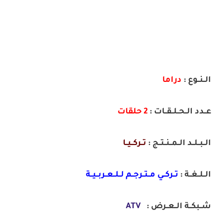
الــنــوع :
دراما
عــدد الــحــلــقــات :
2 حلقات
الــبــلــد الــمــنــتــج :
تــركــيــا
الــلــغــة :
تــركــي مــتــرجــم لــلــعــربــيــة
شــبكــة الــعــرض :
ATV