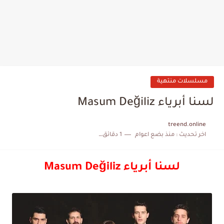
مسلسلات منتهية
لسنا أبرياء Masum Değiliz
treend.online
اخر تحديث :
منذ بضع اعوام
1 دقائق للقراءة
لسنا أبرياء Masum Değiliz