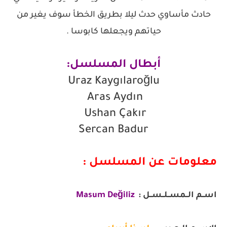
حادث مأساوي حدث ليلا بطريق الخطأ سوف يغير من
حياتهم ويجعلها كابوسا .
أبطال المسلسل:
Uraz Kaygılaroğlu
Aras Aydın
Ushan Çakır
Sercan Badur
معلومات عن المسلسل :
اســم الــمســلــســل :
Masum Değiliz