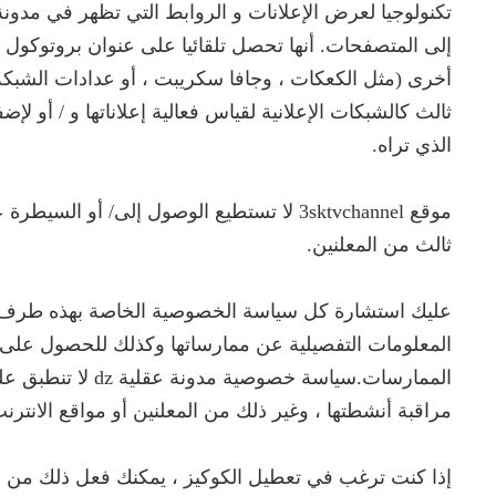
تكنولوجيا لعرض الإعلانات و الروابط التي تظهر في مد
إلى المتصفحات. أنها تحصل تلقائيا على عنوان بروتوكول ا
أخرى (مثل الكعكات ، وجافا سكريبت ، أو عدادات الشب
ثالث كالشبكات الإعلانية لقياس فعالية إعلاناتها و / أو 
الذي تراه.
موقع 3sktvchannel لا تستطيع الوصول إلى/ أ
ثالث من المعلنين.
عليك استشارة كل سياسة الخصوصية الخاصة بهذه طرف ثال
المعلومات التفصيلية عن ممارساتها وكذلك للحصول على
الممارسات.سياسة خصوصية مدونة عقلية dz لا تنطبق عليها ، و نحن لا نستطيع
مراقبة أنشطتها ، وغير ذلك من المعلنين أو مواقع الانترنت
إذا كنت ترغب في تعطيل الكوكيز ، يمكنك فعل ذلك من خ