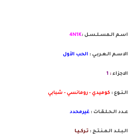
اســم الــمســلــســل :
4N1K
الاســم الــعــربــي :
الحب الأول
الاجزاء
:
1
الــنــوع :
كوميدي - رومانسي - شبابي
عــدد الــحــلــقــات :
غيرمحدد
الــبــلــد الــمــنــتــج :
تــركــيــا