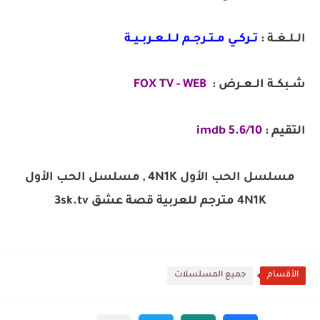
الــلــغــة :
تــركــي مــتــرجــم لــلــعــربــيــة
شــبكــة الــعــرض :
FOX TV - WEB
التقيم :
5.6/10 imdb
مسلسل الحب الأول 4N1K , مسلسل الحب الأول
4N1K مترجم للعربية قصة عشق 3sk.tv
الأقسام
جميع المسلسلات