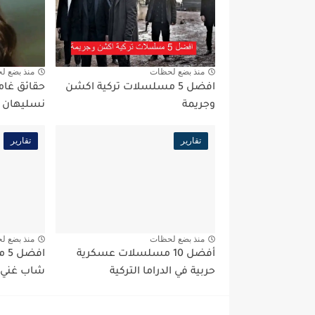
منذ بضع لحظات
منذ بضع ل
افضل 5 مسلسلات تركية اكشن
حقائق غام
وجريمة
نسليهان أ
تقارير
تقارير
منذ بضع لحظات
منذ بضع ل
أفضل 10 مسلسلات عسكرية
اف
حربية في الدراما التركية
شاب غني ف