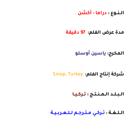
الــنــوع :
دراما - أكشن
مدة عرض الفلم:
97 دقيقة
المخرج:
ياسين أوسلو
شركة إنتاج الفلم:
Sinop, Turkey
الــبــلــد الــمــنــتــج :
تــركــيــا
الــلــغــة :
تــركــي مــتــرجــم لــلــعــربــيــة