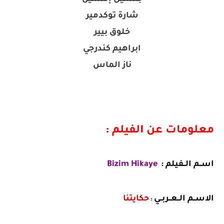
شارة توكدمير
خلوق بيير
ابراهيم كندرجي
ناز الماس
معلومات عن الفيلم :
اســم الــفيلم :
Bizim Hikaye
الاســم الــعــربــي
حكايتنا
: