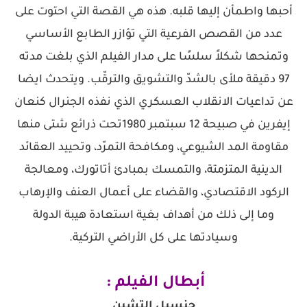
أحبها واطمأن إليها قلبه. هذه هي القصة التي احتوت على
عدد من القصص الفرعية التي تؤازر الطابع الأساسي
وتمنحها شكلاً سلسًا على مدار الفيلم الذي بلغت مدته
97 دقيقة ملأى بالشدّ والتشويق والترقّب. ويتحدث ايضا
عن تداعيات الانقلاب العسكري الذي نفذه الجنرال كنعان
إيفرين في صبيحة 12 سبتمبر 1980تحت ذرائع شتى منها
مقاومة المد الشيوعي، ومكافحة التمرّد، وتحييد العقائد
الدينية المتزمتة، والتمسك بمبادئ أتاتورك، ومعالجة
الركود الاقتصادي، والقضاء على أعمال العنف والإرهاب
وما إلى ذلك من أهداف بغية استعادة هيبة الدولة
وسيادتها على كل الأراضي التركية.
أبطال الفيلم :
جنسيل إلتشين