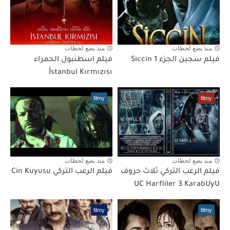
منذ بضع لحظات
منذ بضع لحظات
فيلم سجين الجزء Siccin 1
فيلم اسطنبول الحمراء
İstanbul Kırmızısı
filmy
filmy
منذ بضع لحظات
منذ بضع لحظات
فيلم الرعب التركي ثلاث حروف
فيلم الرعب التركي Cin Kuyusu
UC Harfliler 3 KarabUyU
filmy
filmy