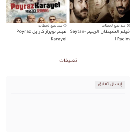
منذ بضع لحظات
منذ بضع لحظات
فيلم الشيطان الرجيم Seytan-
فيلم بويراز كارايل Poyraz
Karayel
i Racim
تعليقات
إرسال تعليق