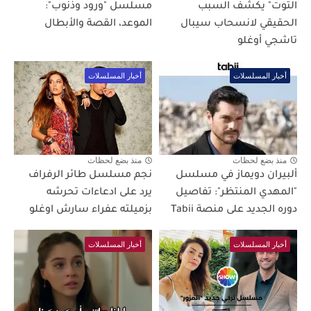
التوت" يكشف السبب
مسلسل "ورود وذنوب":
الحقيقي لانسحاب سيبال
الموعد، القصة والأبطال
تاشجي أوغلو
أخبار المسلسلات
أخبار المسلسلات
منذ بضع لحظات
منذ بضع لحظات
ألبيران دويماز في مسلسل
نجم مسلسل طائر الرفراف
"المهدي المنتظر": تفاصيل
يرد على ادعاءات تحرشه
دوره الجديد على منصة Tabii
بزميلته عفراء سارش اوغلو
أخبار المسلسلات
أخبار المسلسلات