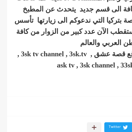
ضافة الى قسم جديد يتحدث عن المطبخ
صة بتركيا التي ندعوكم الى زيارتها تأسس
حيث أصبح يستقطب الآن عدد كبير من الزوار من كافة
طن العربي والعالم
3sk , قصة عشق , 3sk tv , موقع قصة عشق , 3sk tv channel , 3sk.tv ,