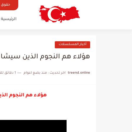
حقوق ال
الرئيسية
أخبار المسلسلات
هؤلاء هم النجوم الذين سيشاركون في
treend.online
اخر تحديث :
منذ بضع اعوام
1 دقائق للقراءة
هؤلاء هم النجوم الذين س