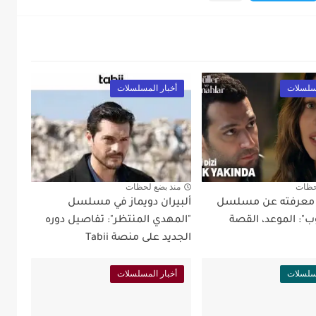
مسلسلات
أخبار المسلسلات
حظات
منذ بضع لحظات
د معرفته عن مسلسل
ألبيران دويماز في مسلسل
ب": الموعد، القصة
"المهدي المنتظر": تفاصيل دوره
الجديد على منصة Tabii
مسلسلات
أخبار المسلسلات