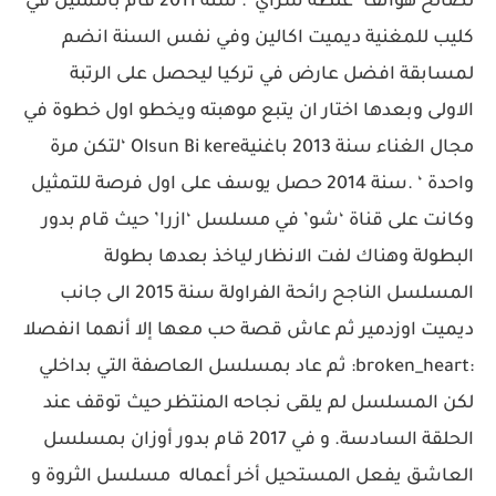
لصالح هواتف ‘غلطة سراي ‘. سنة 2011 قام بالتمثيل في
كليب للمغنية ديميت اكالين وفي نفس السنة انضم
لمسابقة افضل عارض في تركيا ليحصل على الرتبة
الاولى وبعدها اختار ان يتبع موهبته ويخطو اول خطوة في
مجال الغناء سنة 2013 باغنيةOlsun Bi kere ‘لتكن مرة
واحدة ‘ .سنة 2014 حصل يوسف على اول فرصة للتمثيل
وكانت على قناة ‘شو’ في مسلسل ‘ازرا’ حيث قام بدور
البطولة وهناك لفت الانظار لياخذ بعدها بطولة
المسلسل الناجح رائحة الفراولة سنة 2015 الى جانب
ديميت اوزدمير ثم عاش قصة حب معها إلا أنهما انفصلا
:broken_heart: ثم عاد بمسلسل العاصفة التي بداخلي
لكن المسلسل لم يلقى نجاحه المنتظر حيث توقف عند
الحلقة السادسة. و في 2017 قام بدور أوزان بمسلسل
العاشق يفعل المستحيل أخر أعماله مسلسل الثروة و