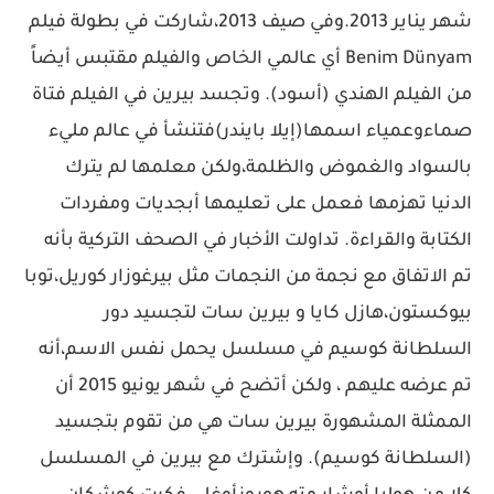
شهر يناير 2013.وفي صيف 2013،شاركت في بطولة فيلم
Benim Dünyam أي عالمي الخاص والفيلم مقتبس أيضاً
من الفيلم الهندي (أسود). وتجسد بيرين في الفيلم فتاة
صماءوعمياء اسمها(إيلا بايندر)فتنشأ في عالم مليء
بالسواد والغموض والظلمة،ولكن معلمها لم يترك
الدنيا تهزمها فعمل على تعليمها أبجديات ومفردات
الكتابة والقراءة. تداولت الأخبار في الصحف التركية بأنه
تم الاتفاق مع نجمة من النجمات مثل بيرغوزار كوريل،توبا
بيوكستون،هازل كايا و بيرين سات لتجسيد دور
السلطانة كوسيم في مسلسل يحمل نفس الاسم،أنه
تم عرضه عليهم ، ولكن أتضح في شهر يونيو 2015 أن
الممثلة المشهورة بيرين سات هي من تقوم بتجسيد
(السلطانة كوسيم). وإشترك مع بيرين في المسلسل