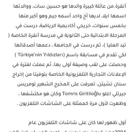
أنقرة.من عائلة كبيرة والدها هو حسين سات، ووالدتها
اسمها ايلا، لديها أخ واحد أسمه جيم وهو أكبر منها
بخمس سنوات، خريجي أكاديمية الرياضة، درست في
المرحلة الابتدائية حتى الثانوية في مدرسة أنقرة الخاصة (
تيد العليا )، ثم درست في الجامعة ، دعمها أصدقائها
لكي تقدم في مسابقة باسم (Türkiye’nin Yıldızları )
وحصلت على لقب وصيفة أولى بها، ثم عملت لفترة في
الإعلانات التجارية التلفزيونية الخاصة بتوفيتا من إخراج
سنان تشيتن، تعرفت على المخرج الشهير تومريس
جيرتلي اغلو Tomris Giritlioğlu وكان هو مكتشفها ،
وظهرت لأول مرة كممثلة على الشاشات التلفزيون .
أول ظهور لها كان على شاشات التلفزيون عام