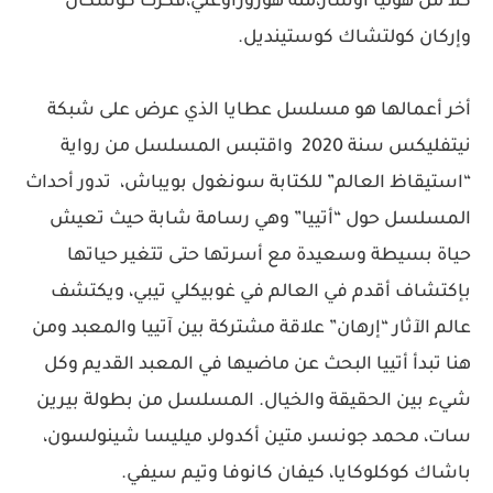
كلا من هوليا أوشار،مته هوروزأوغلي،فكرت كوشكان
وإركان كولتشاك كوستينديل.
أخر أعمالها هو مسلسل عطايا الذي عرض على شبكة
نيتفليكس سنة 2020 واقتبس المسلسل من رواية
“استيقاظ العالم” للكتابة سونغول بويباش، تدور أحداث
المسلسل حول “أتييا” وهي رسامة شابة حيث تعيش
حياة بسيطة وسعيدة مع أسرتها حتى تتغير حياتها
بإكتشاف أقدم في العالم في غوبيكلي تيبي، ويكتشف
عالم الآثار “إرهان” علاقة مشتركة بين آتييا والمعبد ومن
هنا تبدأ أتييا البحث عن ماضيها في المعبد القديم وكل
شيء بين الحقيقة والخيال. المسلسل من بطولة بيرين
سات، محمد جونسر، متين أكدولر، ميليسا شينولسون،
باشاك كوكلوكايا، كيفان كانوفا وتيم سيفي.