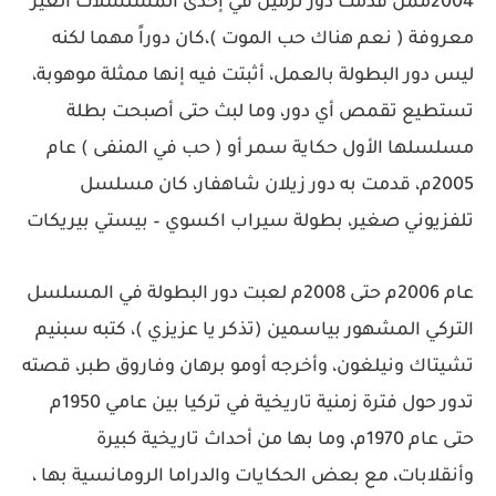
2004ممن قدمت دور نرمين في إحدى المسلسلات الغير
معروفة ( نعم هناك حب الموت )،كان دوراً مهما لكنه
ليس دور البطولة بالعمل، أثبتت فيه إنها ممثلة موهوبة،
تستطيع تقمص أي دور، وما لبث حتى أصبحت بطلة
مسلسلها الأول حكاية سمر أو ( حب في المنفى ) عام
2005م، قدمت به دور زيلان شاهفار، كان مسلسل
تلفزيوني صغير، بطولة سيراب اكسوي – بيستي بيريكات
عام 2006م حتى 2008م لعبت دور البطولة في المسلسل
التركي المشهور بياسمين (تذكر يا عزيزي )، كتبه سبنيم
تشيتاك ونيلغون، وأخرجه أومو برهان وفاروق طبر، قصته
تدور حول فترة زمنية تاريخية في تركيا بين عامي 1950م
حتى عام 1970م، وما بها من أحداث تاريخية كبيرة
وأنقلابات، مع بعض الحكايات والدراما الرومانسية بها ،