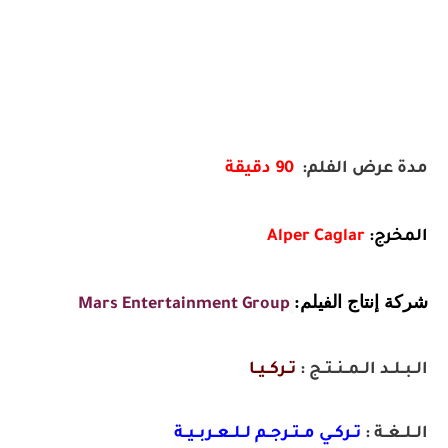
مدة عرض الفلم:
90
دقيقة
المخرج:
Alper Caglar
شركة إنتاج الفيلم:
Mars Entertainment Group
الــبــلــد الــمــنــتــج :
تــركــيــا
الــلــغــة :
تــركــي مــتــرجــم لــلــعــربــيــة