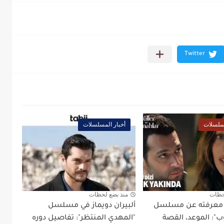
مسلسلات
أخبار المسلسلات
حظات
منذ بضع لحظات
د معرفته عن مسلسل
ألبيران دويماز في مسلسل
ب": الموعد، القصة
"المهدي المنتظر": تفاصيل دوره