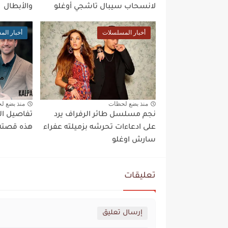
لانسحاب سيبال تاشجي أوغلو
والأبطال
أخبار المسلسلات
أخبار ال
منذ بضع لحظات
منذ بضع ل
نجم مسلسل طائر الرفراف يرد
تفاصيل ال
على ادعاءات تحرشه بزميلته عفراء
هذه قصته 
سارش اوغلو
تعليقات
إرسال تعليق