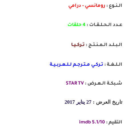
الــنــوع :
رومانسي - درامي
عــدد الــحــلــقــات :
4 حلقات
الــبــلــد الــمــنــتــج :
تــركــيــا
الــلــغــة :
تــركــي مــتــرجــم لــلــعــربــيــة
شــبكــة الــعــرض :
STAR TV
تاريخ العرض :
27 يناير 2017
التقيم :
5.1/10 imdb