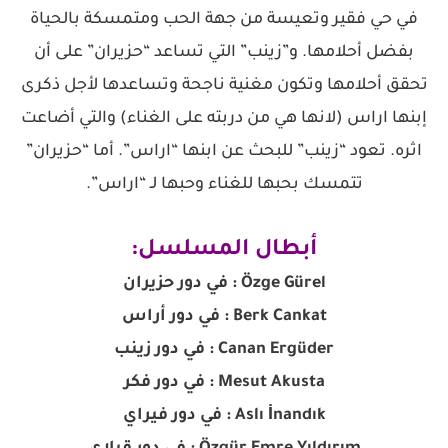
في حي فقير وتعيسة من جهة الحب ومتمسكة بالحياة
بفضل أحلامها. و”زينب” التي تساعد “حزيران” على أن
تحقق أحلامها وتكون مغنية ناجحة وتساعدها لأجل ذكرى
إبنها اراس (لانها هي من دربته على الغناء) والتي أضاعت
اثره. تعود “زينب” للبحث عن ابنها “اراس”. أما “حزيران”
تتمسك بحبها للغناء وحبها لـ “اراس”.
أبطال المسلسل:
Özge Gürel : في دور حزيران
Berk Cankat : في دور أراس
Canan Ergüder : في دور زينب
Mesut Akusta : في دور فكر
Aslı İnandık : في دور فيراي