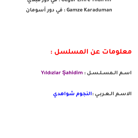
Özgür Emre Yıldırım : في دور قبلاي
Gamze Karaduman : في دور أسومان
معلومات عن المسلسل :
اســم الــمســلــســل :
Yıldızlar Şahidim
الاســم الــعــربــي :
النجوم شواهدي