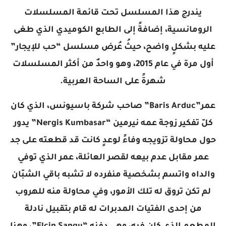
يندرج هذا المسلسل تحت قائمة المسلسلات
الرومانسية، إضافةً إلى الطابع الكوميدي الذي طغى
عليه بشكلٍ واضح، حيثُ عُرض مسلسل “حب للإيجار”
أول مرة في عام 2015، وهو واحدٌ من أكثر المسلسلات
شهرةً على الساحة العربية.
عمر”Baris Arduc” صاحب شركة باسيونس، الذي كان
كلّ تفكير زوجة عمه نيرمين “Nergis Kumbasar” يدور
حول محاولة تزويجه وفاءً لوعدٍ كانت قد قطعته على جد
عمر مقابل عدم بيعه لقصر العائلة، عمر الذي توفي
والداه واتسم بشخصية منفرده لا تشبه باقي الشبّان
لم تكن تروق له تلك الأمور، وفي محاولة منه للهروب
من إحدى الفتيات المدبرات له قام بتقبيل نادلة