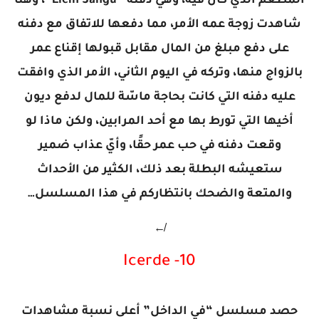
المطعم الذي كان فيه، وهي دفنه “Elcin Sangu”، وهنا
شاهدت زوجة عمه الأمر، مما دفعها للاتفاق مع دفنه
على دفع مبلغ من المال مقابل قبولها إقناع عمر
بالزواج منها، وتركه في اليوم الثاني، الأمر الذي وافقت
عليه دفنه التي كانت بحاجة ماسّة للمال لدفع ديون
أخيها التي تورط بها مع أحد المرابين، ولكن ماذا لو
وقعت دفنه في حب عمر حقًا، وأيّ عذاب ضمير
ستعيشه البطلة بعد ذلك، الكثير من الأحداث
والمتعة والضحك بانتظاركم في هذا المسلسل…
↚
10- Icerde
حصد مسلسل “في الداخل” أعلى نسبة مشاهدات