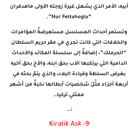
أبيه، الأمر الذي يشعل غيرة زوجته الأولى ماهدفران
“Nur Fettahoglu”.
وتستمر أحداث المسلسل مستعرضةً المؤامرات
والخلافات التي كانت تجري في مقر حريم السلطان
“الحرملك”، إضافةً إلى سلسلة المكائد والأحداث
الدامية التي يرتكبها الأب بحق ابنه، والأخ بحق أخيه
بغرض السلطة وقيادة البلاد، والذي يتمّ بحثه في
أربعة أجزاء مثّلَ شخصيات أبطالها نخبةً من أشهر
ممثلي تركيا…
↚
9- Kiralik Ask