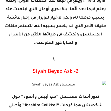
Terzioglu”، ويقع في حبها منذ اللحظات الأولى، ولكنّه
يعلم فيما بعد أنَّها ابنة بحري أومان الذي ابتعدت عنه
بسبب كرهها له، ولكن لا خيار لبويراز في إخبار عائشة
حقيقة الأمر الذي قد يخسر بسببه ابنه، لتستمر حلقات
المسلسل، وتكشف في طياتها الكثير من الأسرار
والخبايا غير المتوقعة…
↚
2- Siyah Beyaz Ask
تدور أحداث مسلسل “حب أبيض وأسود” حول
شخصيتين هما فرحات “Ibrahim Celikkol” وأصلي