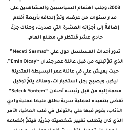
2003، وجلب اهتمام السياسيين والمشاهدين على
مدار سنوات من عرضه، وتمَّ إلحاقه بأربعة أفلام
إضافةً إلى أجزائِه العشرة التي صدرت، وهناك جزءٌ
حادي عشر مُنتظر في مطلع العام.
تدور أحداث المسلسل حول علي “Necati Sasmaz”
الذي تمَّ تبنيه من قبل عائلة عمر جندان “Emin Olcay”،
حيث يعيش علي في عائلة عمر البسيطة المتدينة
ليكبر، ويصبح رجل استخبارات، وهناك يتمُّ توكيل
مهمة إليه من قبل رئيسه أصلان “Selcuk Yontem”
تقضي بتنفيذه لعملية سرية يطلق عليها عملية وادي
الذئاب، يقوم فيها علي بالتوغل في قلب المافيا، الأمر
الذي كان يتطلب تغيير شخصيته جذريًا، فيتمُّ إخضاعه