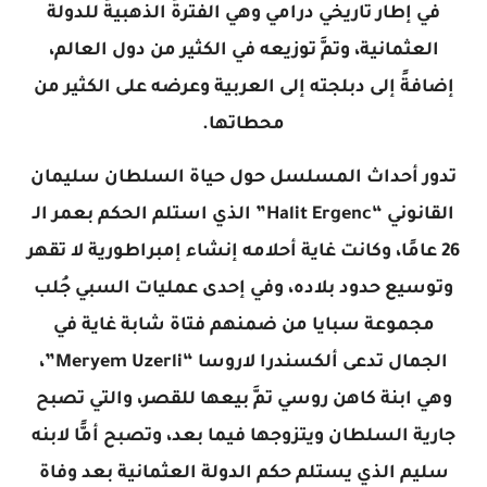
في إطار تاريخي درامي وهي الفترةُ الذهبيةُ للدولة
العثمانية، وتمَّ توزيعه في الكثير من دول العالم،
إضافةً إلى دبلجته إلى العربية وعرضه على الكثير من
محطاتها.
تدور أحداث المسلسل حول حياة السلطان سليمان
القانوني “Halit Ergenc” الذي استلم الحكم بعمر الـ
26 عامًا، وكانت غاية أحلامه إنشاء إمبراطورية لا تقهر
وتوسيع حدود بلاده، وفي إحدى عمليات السبي جُلب
مجموعة سبايا من ضمنهم فتاة شابة غاية في
الجمال تدعى ألكسندرا لاروسا “Meryem Uzerli”،
وهي ابنة كاهن روسي تمَّ بيعها للقصر، والتي تصبح
جارية السلطان ويتزوجها فيما بعد، وتصبح أمًّا لابنه
سليم الذي يستلم حكم الدولة العثمانية بعد وفاة