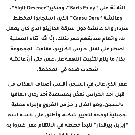
الثلاثة: علي “Baris Falay”، وجنكيز”Yigit Ozsener”،
وعائشة “Cansu Dere” الذين استجابوا لمخطط
سردار والد عائشة حول سرقة الكازينو الذي كان يعمل
به، واتهام صديقهم عمر بذلك، إلَّا أنَّه أثناء العملية
اضطر علي لقتل حارس الكازينو، فقامت المجموعة
بكلّ ما يلزم لتثبيت التهمة على عمر، حتى أنَّ عائشة
شهدت ضده في المحكمة.
عمر الذي عانى في السجن أقسى أصناف العذاب من
قبل أحد الحراس تمكّن بمساعدة أحد رجال المافيا
بالسجن، وهو الخال رامز من الخروج وإجراء عملية
تجميلية لوجهه لتغيير شكله، وأطلق على نفسه اسم
“إيزيل بيرقدار” لتبدأ خططه في الانتقام ممن غدروا به