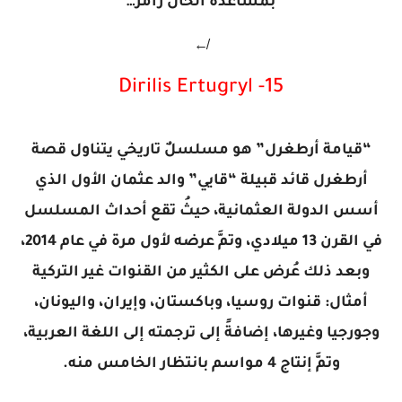
بمساعدة الخال رامز…
↚
15- Dirilis Ertugryl
“قيامة أرطغرل” هو مسلسلٌ تاريخي يتناول قصة
أرطغرل قائد قبيلة “قايي” والد عثمان الأول الذي
أسس الدولة العثمانية، حيثُ تقع أحداث المسلسل
في القرن 13 ميلادي، وتمَّ عرضه لأول مرة في عام 2014،
وبعد ذلك عُرض على الكثير من القنوات غير التركية
أمثال: قنوات روسيا، وباكستان، وإيران، واليونان،
وجورجيا وغيرها، إضافةً إلى ترجمته إلى اللغة العربية،
وتمَّ إنتاج 4 مواسم بانتظار الخامس منه.