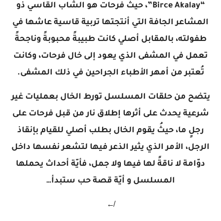
“Birce Akalay”، حيثُ فرحات هو الشاب القاسي ذو
المشاعر الجافة التي أنتجتها تربية قاسية عاشها في
طفولته، بالمقابل أصلي كانت طبيبةً محبوبةً وناجحةً
تعمل في المشفى الذي يعود إلى خال فرحات، وكانت
تُعتبر من أمهر الأطباء الجراحين في ذلك المشفى.
يتضح من حلقات المسلسل تورط الخال بعمليات غير
شرعية يحدث على أثرها إطلاق نار من قبل فرحات على
رجلٍ ما، حيثُ يقوم الخال بطلب أصلي للقيام بإنقاذ
الرجل، الأمر الذي يثير الذعر فيها لتشعر نفسها داخل
دوّامة لا ناقةً لها فيها ولا جمل، فأيّة أحداث يحملها
المسلسل و أيّة قصة حب ستبدأ…
↚