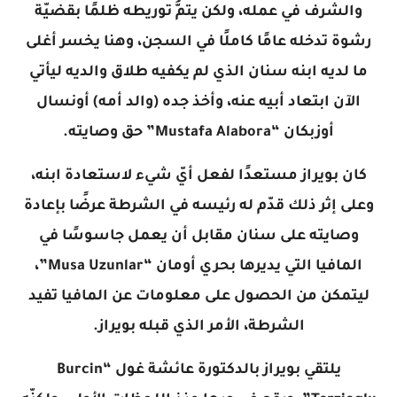
والشرف في عمله، ولكن يتمُّ توريطه ظلمًا بقضيّة
رشوة تدخله عامًا كاملًا في السجن، وهنا يخسر أغلى
ما لديه ابنه سنان الذي لم يكفيه طلاق والديه ليأتي
الآن ابتعاد أبيه عنه، وأخذ جده (والد أمه) أونسال
أوزبكان “Mustafa Alabora” حق وصايته.
كان بويراز مستعدًا لفعل أيّ شيء لاستعادة ابنه،
وعلى إثر ذلك قدّم له رئيسه في الشرطة عرضًا بإعادة
وصايته على سنان مقابل أن يعمل جاسوسًا في
المافيا التي يديرها بحري أومان “Musa Uzunlar”،
ليتمكن من الحصول على معلومات عن المافيا تفيد
الشرطة، الأمر الذي قبله بويراز.
يلتقي بويراز بالدكتورة عائشة غول “Burcin