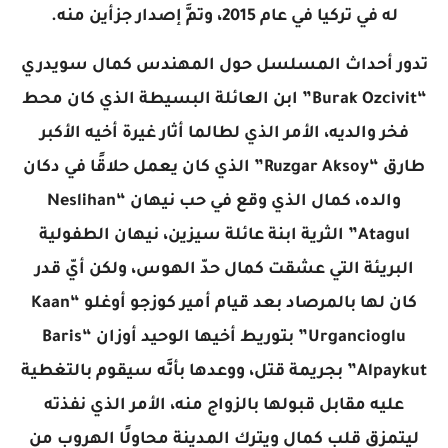
له في تركيا في عام 2015، وتمَّ إصدار جزأين منه.
تدور أحداث المسلسل حول المهندس كمال سويدري
“Burak Ozcivit” ابن العائلة البسيطة الذي كان محط
فخر والديه، الأمر الذي لطالما أثار غيرة أخيه الأكبر
طارق “Ruzgar Aksoy” الذي كان يعمل حلاقًا في دكان
والده، كمال الذي وقع في حب نيهان “Neslihan
Atagul” الثرية ابنة عائلة سيزين، نيهان الطفولية
البريئة التي عشقت كمال حدّ الهوس، ولكن أيّ قدر
كان لها بالمرصاد بعد قيام أمير كوزجو أوغلو “Kaan
Urgancioglu” بتوريط أخيها الوحيد أوزان “Baris
Alpaykut” بجريمة قتل، ووعدها بأنَّه سيقوم بالتغطية
عليه مقابل قبولها بالزواج منه، الأمر الذي نفذته
ليتمزق قلب كمال ويترك المدينة محاولًا الهروب من