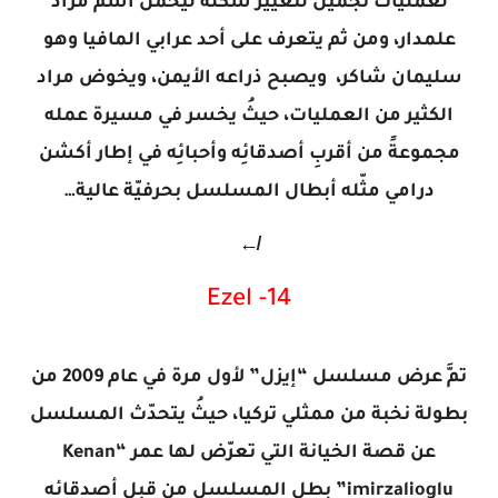
لعمليات تجميل لتغيير شكله ليحمل اسم مراد
علمدار، ومن ثم يتعرف على أحد عرابي المافيا وهو
سليمان شاكر، ويصبح ذراعه الأيمن، ويخوض مراد
الكثير من العمليات، حيثُ يخسر في مسيرة عمله
مجموعةً من أقربِ أصدقائِه وأحبائِه في إطار أكشن
درامي مثّله أبطال المسلسل بحرفيّة عالية…
↚
14- Ezel
تمَّ عرض مسلسل “إيزل” لأول مرة في عام 2009 من
بطولة نخبة من ممثلي تركيا، حيثُ يتحدّث المسلسل
عن قصة الخيانة التي تعرّض لها عمر “Kenan
imirzalioglu” بطل المسلسل من قبل أصدقائِه