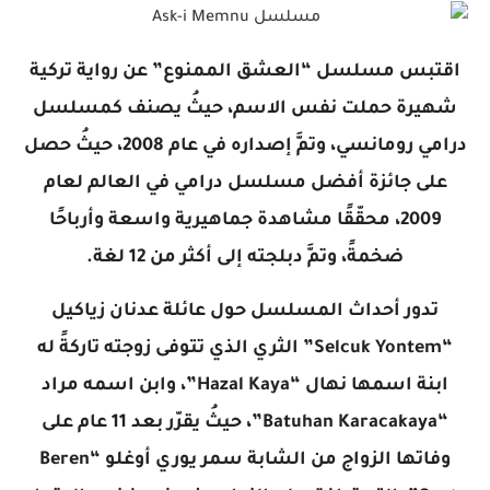
اقتبس مسلسل “العشق الممنوع” عن رواية تركية
شهيرة حملت نفس الاسم، حيثُ يصنف كمسلسل
درامي رومانسي، وتمَّ إصداره في عام 2008، حيثُ حصل
على جائزة أفضل مسلسل درامي في العالم لعام
2009، محقّقًا مشاهدة جماهيرية واسعة وأرباحًا
ضخمةً، وتمَّ دبلجته إلى أكثر من 12 لغة.
تدور أحداث المسلسل حول عائلة عدنان زياكيل
“Selcuk Yontem” الثري الذي تتوفى زوجته تاركةً له
ابنة اسمها نهال “Hazal Kaya”، وابن اسمه مراد
“Batuhan Karacakaya”، حيثُ يقرّر بعد 11 عام على
وفاتها الزواج من الشابة سمر يوري أوغلو “Beren