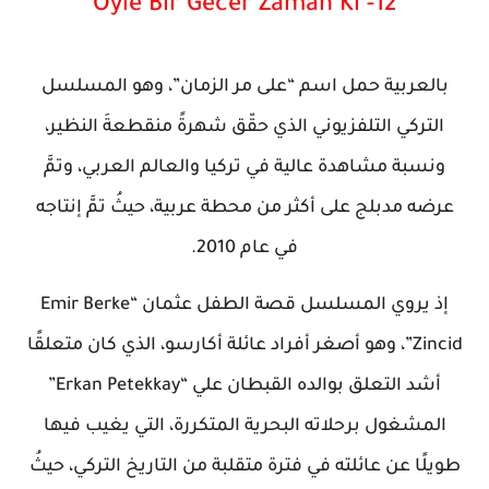
12- Oyle Bir Gecer Zaman Ki
بالعربية حمل اسم “على مر الزمان”، وهو المسلسل
التركي التلفزيوني الذي حقّق شهرةً منقطعةَ النظير،
ونسبة مشاهدة عالية في تركيا والعالم العربي، وتمَّ
عرضه مدبلج على أكثر من محطة عربية، حيثُ تمَّ إنتاجه
في عام 2010.
إذ يروي المسلسل قصة الطفل عثمان “Emir Berke
Zincid”، وهو أصغر أفراد عائلة أكارسو، الذي كان متعلقًا
أشد التعلق بوالده القبطان علي “Erkan Petekkay”
المشغول برحلاته البحرية المتكررة، التي يغيب فيها
طويلًا عن عائلته في فترة متقلبة من التاريخ التركي، حيثُ