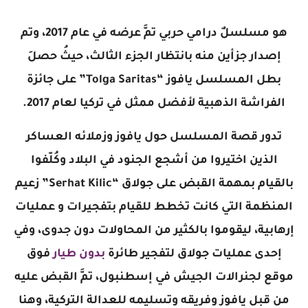
هو مسلسلٌ درامي حربي تمَّ عرضه في عام 2017، وتم
إصدار جزأين منه بانتظار الجزء الثالث، حيثُ حصلَ
بطل المسلسل يافوز “Tolga Saritas” على جائزة
الفراشة الذهبية لأفضل ممثل في تركيا لعام 2017.
تدور قصة المسلسل حول يافوز وزملائه العساكر
الذين اختيروا من أشجع الجنود في البلاد وكُلّفوا
بالقيام بمهمة القبض على جولاق “Serhat Kilic” زعيم
المنظمة التي كانت تخطط للقيام بتفجيرات و عمليات
إرهابية، ليقوموا بالكثير من المحاولات دون جدوى، وفي
إحدى عمليات جولاق لتفجير طائرة
بدون طيار
فوق
موقع لجنرالات الجيش في إسطنبول، تمَّ القبض عليه
من قبل يافوز وفريقه وتسليمه للعدالة التركية، وهنا