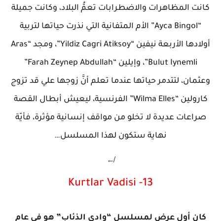
كانت المظاهرات والاضطرابات تعمُّ البلاد، وكانت جميلة
“Ayca Bingol” الأم المتفانية التي نذرت حياتها لتربية
أولادها الأربعة نيفين “Yildiz Cagri Atiksoy”، ومجد “Aras
Bulut Iynemli”، وإيلين “Farah Zeynep Abdullah”
وعثمان، لتتدمر حياتها عندما تعلم أنَّ زوجها علي قد تزوج
كارولين “Wilma Elles” الفرنسية، ليعيش أبطال القصة
صراعات عديدة لا تخلو من مواقف إنسانية مؤثرة، فأيّة
نهاية ستكون لهذا المسلسل…
↚
13- Kurtlar Vadisi
كان أول عرض لمسلسل “وادي الذئاب” هو في عام