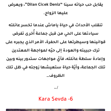
يقابل حب حياته سينا “Dilan Cicek Deniz”، ويعرض
عليها الزواج.
تنقلب الأحداث في حياة ياماش عندما تخسر عائلته
سيادتها على الحي من قبل جماعة أُخرى تفرض
قوانينها وسيطرتها على الحفرة، الأمر الذي يجبره على
ترك حبيبته والعودة إلى حيّه لمواجهة المعتدين
وإعادة سلطة عائلته، فأيّ مواجهات ستدور بينه وبين
تلك الجماعة، وأيّة حياة ستعيشها زوجته في ظل تلك
الظروف…
↚
6- Kara Sevda