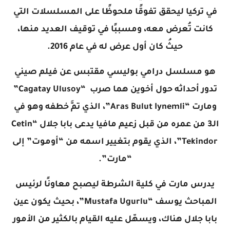
في تركيا ليحقق تفوقًا ملحوظًا على المسلسلات التي
كانت تُعرض معه، ومسببًا في توقيف العديد منها،
حيثُ كان أول عرض له في عام 2016.
هو مسلسل درامي بوليسي مقتبس عن فيلم صيني
تدور أحداثه حول أخوين هما صرب “Cagatay Ulusoy”
ومارت “Aras Bulut Iynemli”، الذي تمَّ خطفه وهو في
الـ3 من عمره من قبل زعيم مافيا يدعى بابا جلال “Cetin
Tekindor”، الذي يقوم بتغيير اسمه من “أوموت” إلى
“مارت”.
يدرس مارت في كلية الشرطة ليصبح معاونًا لرئيس
المباحث يوسف “Mustafa Ugurlu”، بحيث يكون عين
بابا جلال هناك، ويسهّل عليه القيام بالكثير من الأمور