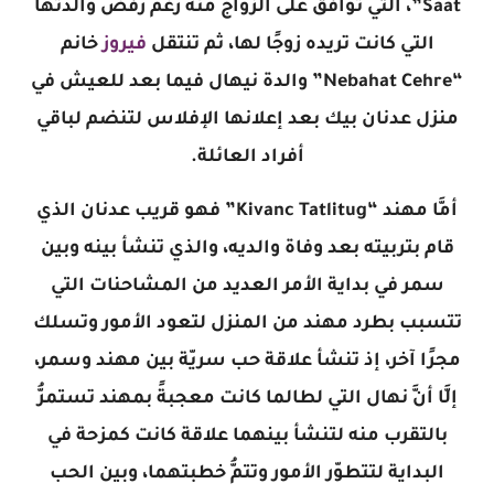
Saat”، التي توافق على الزواج منه رغم رفض والدتها
التي كانت تريده زوجًا لها، ثم تنتقل
فيروز
خانم
“Nebahat Cehre” والدة نيهال فيما بعد للعيش في
منزل عدنان بيك بعد إعلانها الإفلاس لتنضم لباقي
أفراد العائلة.
أمَّا مهند “Kivanc Tatlitug” فهو قريب عدنان الذي
قام بتربيته بعد وفاة والديه، والذي تنشأ بينه وبين
سمر في بداية الأمر العديد من المشاحنات التي
تتسبب بطرد مهند من المنزل لتعود الأمور وتسلك
مجرًا آخر، إذ تنشأ علاقة حب سريّة بين مهند وسمر،
إلَّا أنَّ نهال التي لطالما كانت معجبةً بمهند تستمرُّ
بالتقرب منه لتنشأ بينهما علاقة كانت كمزحة في
البداية لتتطوّر الأمور وتتمُّ خطبتهما، وبين الحب