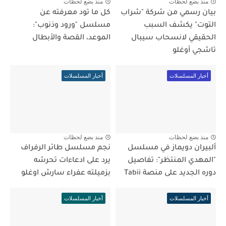
منذ بضع لحظات
منذ بضع لحظات
بيان رسمي من شركة "شراب
كل ما تود معرفته عن
التوت" يكشف السبب
مسلسل "ورود وذنوب":
الحقيقي لانسحاب سيبال
الموعد، القصة والأبطال
تاشجي أوغلو
أخبار المسلسلات
أخبار المسلسلات
منذ بضع لحظات
منذ بضع لحظات
ألبيران دويماز في مسلسل
نجم مسلسل طائر الرفراف
"المهدي المنتظر": تفاصيل
يرد على ادعاءات تحرشه
دوره الجديد على منصة Tabii
بزميلته عفراء سارش اوغلو
أخبار المسلسلات
أخبار المسلسلات