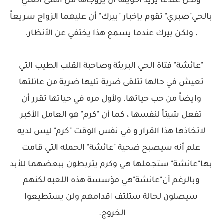
ولكن عندما يريد أخويها أن يزوجاها من الفتى الغني
بالحي"صبري" تقوم بإخبار "بيرك" أن عليهما الزواج سريعاً
، ولكن بيرك عندما يسمع هذا يختفي عن الأنظار.
"عائشة" فتاة الحي البريئة وصاحبة القلب الطيب التي
تعيش في حالها تتلقى ضربة تليها ضربة من عائلتها
وايضاً من حب حياتها. ولأول مره في حياتها تقرر أن
تفعل شيئاً لنفسها ، كما أن "كرم" هو العامل الأكبر
لاتخاذها هذا القرار و في نفس الوقت "كرم" ليس لديه
علم أنه سيصبح ضحية "عائشة" الحمله التي قامت
بها"عائشة" ستجعلها هي وكرم يتربطون ببعضهما للأبد
وبالرغم أن"عائشة"هي مؤسسة هذه اللعبه لكنهم
سيصلون لحالة ستلتف اقدامهم ولن يستطيعوا
الخروج.