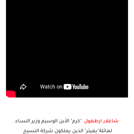
شاغلار ارطغول
"كرم" الأبن الوسيم وزير النساء
لعائلة"يغيتر" الذين يملكون شركة النسيج