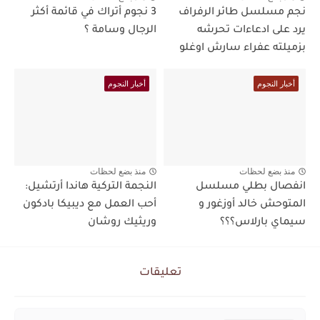
نجم مسلسل طائر الرفراف
3 نجوم أتراك في قائمة أكثر
يرد على ادعاءات تحرشه
الرجال وسامة ؟
بزميلته عفراء سارش اوغلو
أخبار النجوم
أخبار النجوم
منذ بضع لحظات
منذ بضع لحظات
انفصال بطلي مسلسل
النجمة التركية هاندا أرتشيل:
المتوحش خالد أوزغور و
أحب العمل مع ديبيكا بادكون
سيماي بارلاس؟؟؟
وريثيك روشان
تعليقات