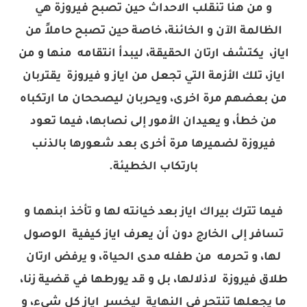
و من هنا تنقلب الاحداث حين تصبح فيروزة هي
الظالمة الآن و الخائنة، خاصة حين تصبح حاملاً من
اياز، يكتشف ارتان الحقيقة، ليبدأ انتقامه منها و من
اياز، تلك الأزمة التي تجعل من اياز و فيروزة يقتربان
من بعضهم مرة اخرى، ويحربان ليصححان ما ارتكباه
من خطأ، و يعيدان الأمور إلى نصابها، فيما تعود
فيروزة لضميرها مرة أخرى بعد شعورها بالذنب
بارتكاب الخطيئة.
فيما تترك بيراك اياز بعد خيانته لها و تأخذ ابنهما و
تسافر إلى الخارج دون أن يعرف اياز كيفية الوصول
لها، و تحرمه من طفله مدى الحياة، و يرفض ارتان
طلاق فيروزة لاذلالها، بل و قد يورطها في قضية زنا،
ما يجعلها تنتحر في النهاية ليخسر اياز كل شيء، و