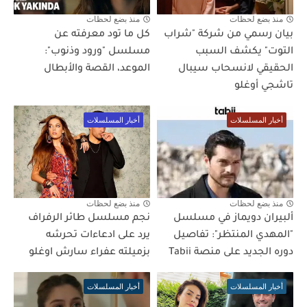
منذ بضع لحظات
منذ بضع لحظات
بيان رسمي من شركة "شراب
كل ما تود معرفته عن
التوت" يكشف السبب
مسلسل "ورود وذنوب":
الحقيقي لانسحاب سيبال
الموعد، القصة والأبطال
تاشجي أوغلو
أخبار المسلسلات
أخبار المسلسلات
منذ بضع لحظات
منذ بضع لحظات
ألبيران دويماز في مسلسل
نجم مسلسل طائر الرفراف
"المهدي المنتظر": تفاصيل
يرد على ادعاءات تحرشه
دوره الجديد على منصة Tabii
بزميلته عفراء سارش اوغلو
أخبار المسلسلات
أخبار المسلسلات