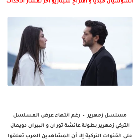
السوشيال ميديا و اقتراح سيناريو آخر لمسار الأحداث
مسلسل زمهرير – رغم انتهاء عرض المسلسل
التركي زمهرير بطولة عائشة توران و البيران دويماز،
على القنوات التركية إلا أن المشاهدين العرب تعلقوا