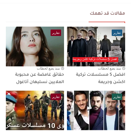
مقالات قد تهمك
تقارير
تقارير
منذ بضع لحظات
منذ بضع لحظات
افضل 5 مسلسلات تركية
حقائق غامضة عن محبوبة
اكشن وجريمة
الملايين نسليهان أتاغول
تقارير
تقارير