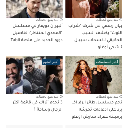
منذ بضع لحظات
منذ بضع لحظات
بيان رسمي من شركة "شراب
ألبيران دويماز في مسلسل
التوت" يكشف السبب
"المهدي المنتظر": تفاصيل
الحقيقي لانسحاب سيبال
دوره الجديد على منصة Tabii
تاشجي أوغلو
أخبار المسلسلات
أخبار النجوم
منذ بضع لحظات
منذ بضع لحظات
نجم مسلسل طائر الرفراف
3 نجوم أتراك في قائمة أكثر
يرد على ادعاءات تحرشه
الرجال وسامة ؟
بزميلته عفراء سارش اوغلو