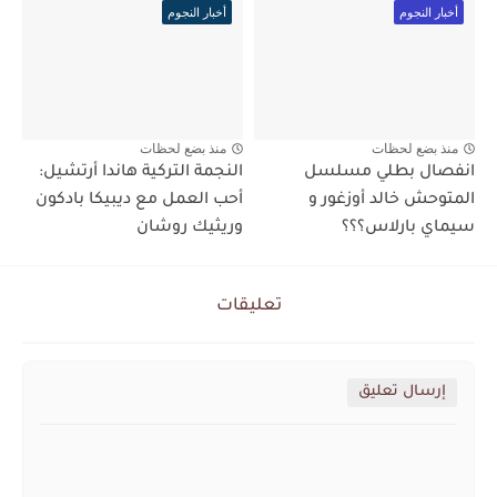
أخبار النجوم
أخبار النجوم
منذ بضع لحظات
منذ بضع لحظات
انفصال بطلي مسلسل
النجمة التركية هاندا أرتشيل:
المتوحش خالد أوزغور و
أحب العمل مع ديبيكا بادكون
سيماي بارلاس؟؟؟
وريثيك روشان
تعليقات
إرسال تعليق