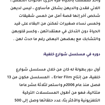
واحد للتمسك بالحياة مرة أخرى، الأخوات الخمس ،
اللائي فقدن والديهن بشكل مأساوي ، ليس لديهن
شخص آخر إنها قصة أمل من خمس شقيقات
وخمس نساء صغيرات تمكنن من البقاء على قيد
الحياة دون التدخل في معتقداتهن ، وكسر قلوبهن
والتشابك مع بعضهن البعض رغم ما حدث لهن .
دوره في مسلسل شوارع خلفية:
أول دور بطولة له كان من خلال مسلسل شوارع
خلفية، من إنتاج Erler Film ، المسلسل مكون من 13
فصل منذ عام 2006م واستمر لثلاثة عشر عاما
متتالية، فهو من أطول المسلسلات التركية
التلفزيونية والأكثر بثا، عدد حلقاتها وصل إلى 500