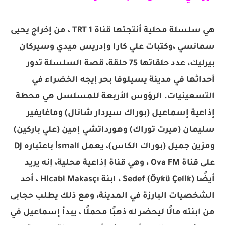
هي سلسلة محلية أنتجتها قناة TRT 1 ، من إخراج يحيى
سمانسي ،وكتبات علي كارا وإدريس ميدي وسيركان
بيرليك، عدد حلقاتها 75 حلقة، قصة السلسلة تدور
أحداثها في مدينة يسيلوفا بحر إيجه الخضراء في
التسعينيات. الرؤوس الأربعة للمسلسل هي محطة
إذاعية إسماعيل (بوراك سيردار شانال) وماغايفير
سليمان (ميرت توراك) وهورداتشي إمين (علي باركين)
ومزين جميل (بوراك الكاس)، يعمل İsmail باعتباره DJ
على قناة Ova FM ، وهي قناة إذاعية محلية، إنه يريد
أيضًا Sedef (Öykü Çelik) ، ابنة Hicabi Makasçı ، أحد
الشخصيات البارزة في المدينة، ومع ذلك يطلب حجابى
من ابنته مالًا ليحضر له ذهبًا محملًا ، يبدأ إسماعيل في