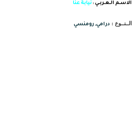
الاســم الــعــربــي
نيابة عنا
:
الــنــوع :
درامي, رومنسي