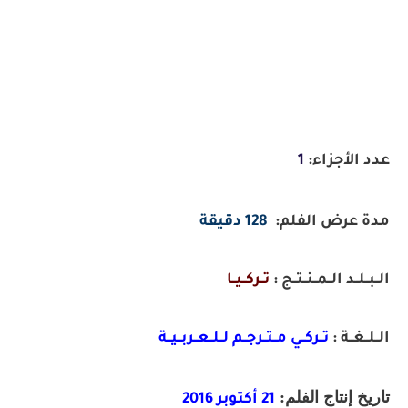
عدد الأجزاء:
1
مدة عرض الفلم:
128 دقيقة
الــبــلــد الــمــنــتــج :
تــركــيــا
الــلــغــة :
تــركــي مــتــرجــم لــلــعــربــيــة
تاريخ إنتاج الفلم:
21 أكتوبر 2016