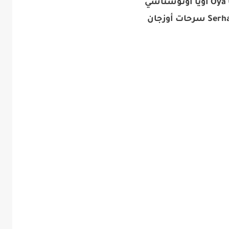
اونوستاسي
حات أوزجان