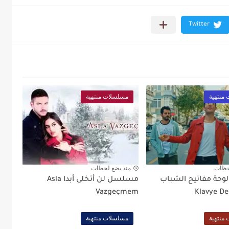
منتهية
مسلسلات منتهية
حظات
منذ بضع لحظات
حة مفاتيح الشباب
مسلسل لن أتخلى أبدا Asla
Vazgeçmem
Klavye Del
منتهية
مسلسلات منتهية