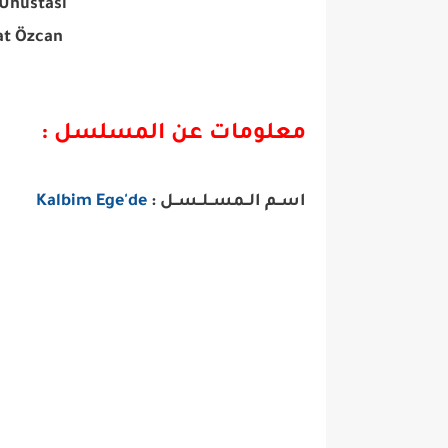
Oya Unustası أويا 
Serhat Özcan سر
معلومات عن المسلسل :
اســم الــمســلــســل :
Kalbim Ege'de