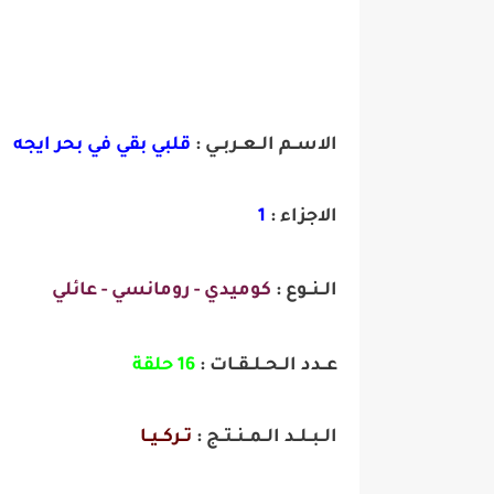
الاســم الــعــربــي :
قلبي بقي في بحر ايجه
الاجزاء :
1
الــنــوع :
كوميدي - رومانسي - عائلي
عــدد الــحــلــقــات :
16 حلقة
الــبــلــد الــمــنــتــج :
تــركــيــا