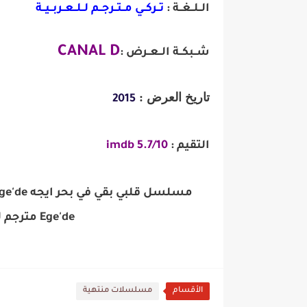
الــلــغــة :
تــركــي مــتــرجــم لــلــعــربــيــة
CANAL D
شــبكــة الــعــرض :
تاريخ العرض :
2015
التقيم :
5.7/10 imdb
Ege'de مترجم للعربية قصة عشق 3SK.TV
الأقسام
مسلسلات منتهية