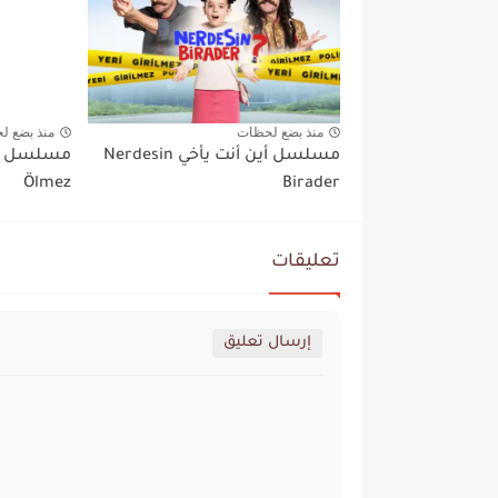
منذ بضع لحظات
منذ بضع ل
مسلسل أين أنت يأخي Nerdesin
Ölmez
Birader
تعليقات
إرسال تعليق