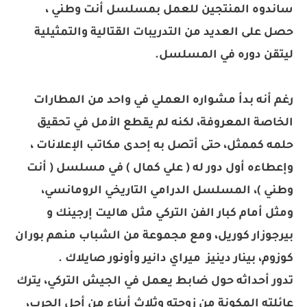
ساندوه المنتجين للعمل بمسلسل أنت وطني ،
حصل على العديد من التدريبات القتالية والتمثيلية
ليتقن دوره في المسلسل.
رغم أنه بدأ مشواره العملي في واحد من المطارات
الخاصة المعروفة، لكنه لم يقطع الأمل في تحقيق
حلمه كممثل، حتى أتصل به إحدى مكاتب الإعلانات ،
وإعطاءه أول دور له ( علي كمال ) في مسلسل ( أنت
وطني )، المسلسل الدرامي التاريخي الرومانسي،
ومثل أمام كبار الفن التركي مثل هاليت إرجينك و
بيرجوزار كوريل، ومع مجموعة من الشباب منهم بوران
كوزوم، بينار دينيز ميراي دانير وأونور صايلاك .
تدور أحداثه حول ضابط يعمل في الجيش التركي، يترك
عائلته المكونة من زوجته وثلاث أبناء من أجل الحرب،