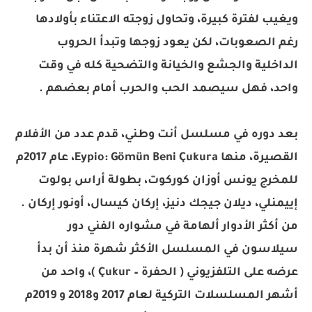
ويغيب لفترة كبيرة، وتحاول زوجته الاعتناء بأولادها
رغم الصعوبات، لكن يعود زوجها وتبدأ الحروب
الداخلية والجشع والخيانة والتضحية كله في وقت
واحد، فهل سيصمد الحب والحرب أمام بعضهم .
بعد دوره في مسلسل أنت وطني، قدم عدد من الأفلام
القصيرة، منها Eypio: Gömün Beni Çukura، عام 2017م
للمخرج يونس أوزان كوركوت، بطولة أراس بولوت
إييمنلي، ديلان جيجك دنيز، إركان كيسال، أونور إركان .
من أكثر الأدوار ألهامة في مشواره الفني دور
سيلاسون في المسلسل الأكثر شهرة منذ أن بدأ
عرضه على التلفزيوني ( الحفرة – Çukur )، واحد من
أشهر المسلسلات التركية لعام 2017 و2018 و 2019م