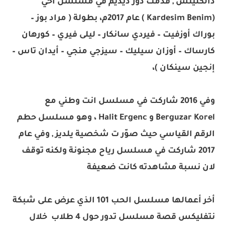
دالكليتش , قدمت دور ديديم في مسلسل أخي
(Kardesim Benim ) عام 2017م، بطولة ( مراد بوز –
بوراك أوزفيت – فيردي سانكار – ليلى فيري – كورهان
كارساك – أوزان سيليك – سيزجي منجي – أيدان تاس –
إنجين سينكان )،
وفي 2016 شاركت في مسلسل انت وطني مع
Berguzar Korel و Halit Ergenc ، وهو مسلسل حطم
الرقم القياسي حيث صوّر ت شخصية يلديز , وفي عام
2017 شاركت في مسلسل رياح مجنونة ولكنه توقف
لان نسبة مشاهدته كانت ضعيفة
أخر أعمالها مسلسل الحب 101 الذي عرض على شبكة
نتفليكس قصة مسلسل تدور حول 4 طلاب خلال