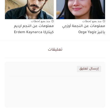
منذ بضع لحظات
منذ بضع لحظات
معلومات عن النجمة أوزجي
معلومات عن النجم ارديم
ياغيز Ozge Yagiz
كيناركا Erdem Kaynarca
تعليقات
إرسال تعليق