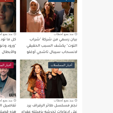
منذ بضع لحظات
منذ بضع ل
بيان رسمي من شركة "شراب
كل ما تو
التوت" يكشف السبب الحقيقي
"ورود وذنو
لانسحاب سيبال تاشجي أوغلو
والأبطال
أخبار المسلسلات
أخبار ال
منذ بضع لحظات
منذ بضع ل
نجم مسلسل طائر الرفراف يرد
تفاصيل ال
على ادعاءات تحرشه بزميلته عفراء
هذه قصته 