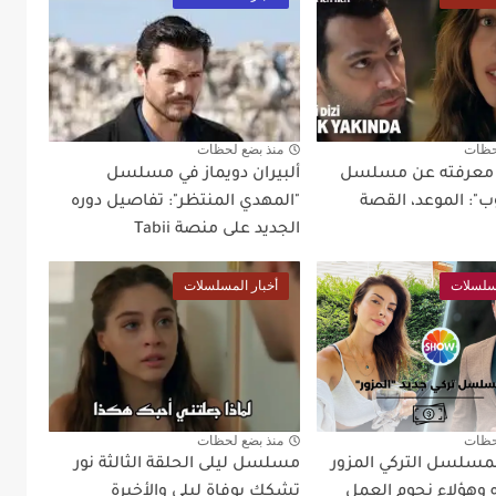
حظات
منذ بضع لحظات
د معرفته عن مسلسل
ألبيران دويماز في مسلسل
ب": الموعد، القصة
"المهدي المنتظر": تفاصيل دوره
الجديد على منصة Tabii
مسلسلات
أخبار المسلسلات
حظات
منذ بضع لحظات
مسلسل التركي المزور
مسلسل ليلى الحلقة الثالثة نور
وهؤلاء نجوم العمل
تشكك بوفاة ليلى والأخيرة