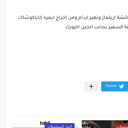
ئشة اريلماز ونهير اردام ومن إخراج ايمره كاباكوشاك
 السفير بجانب انجين اكيورك
مسلسلات
أخبار المسلسلات