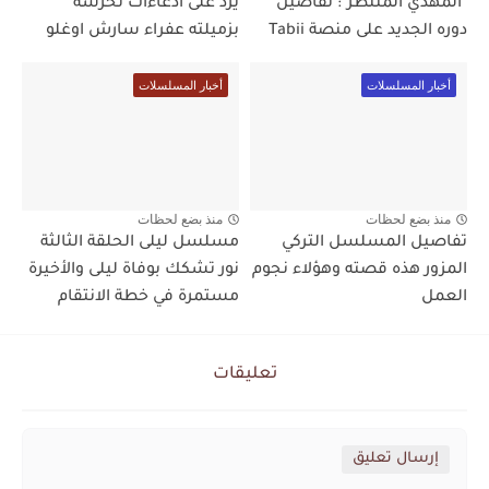
"المهدي المنتظر": تفاصيل
يرد على ادعاءات تحرشه
دوره الجديد على منصة Tabii
بزميلته عفراء سارش اوغلو
أخبار المسلسلات
أخبار المسلسلات
منذ بضع لحظات
منذ بضع لحظات
تفاصيل المسلسل التركي
مسلسل ليلى الحلقة الثالثة
المزور هذه قصته وهؤلاء نجوم
نور تشكك بوفاة ليلى والأخيرة
العمل
مستمرة في خطة الانتقام
تعليقات
إرسال تعليق