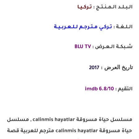
الــبــلــد الــمــنــتــج :
تــركــيــا
الــلــغــة :
تــركــي مــتــرجــم لــلــعــربــيــة
شــبكــة الــعــرض :
BLU TV
تاريخ العرض :
2017
التقيم :
6.8/10 imdb
مسلسل حياة مسروقة calinmis hayatlar , مسلسل
حياة مسروقة calinmis hayatlar مترجم للعربية قصة