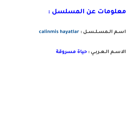
معلومات عن المسلسل :
اســم الــمســلــســل :
calinmis hayatlar
الاســم الــعــربــي :
حياة مسروقة