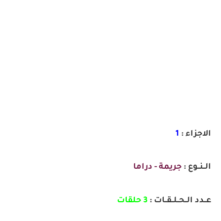
الاجزاء :
1
الــنــوع :
جريمة - دراما
عــدد الــحــلــقــات :
3 حلقات