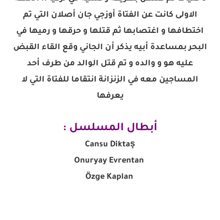
الاولى كانت عن الفتاة أوزجي جان أصلان التي تم
اختطافها و اغتصابها ثم قتلها و حرقها و رميها في
البحر بمساعدة أبيه يذكر أن الجاني وقع القاء القبض
عليه هو و والده و تم قتل الوالد من طرف أحد
المساجين معه في الزنزانة انتقاما للفتاة التي لا
يعرفها
أبطال المسلسل :
Cansu Diktaş
Onuryay Evrentan
Özge Kaplan