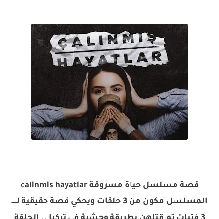
قصة مسلسل حياة مسروقة calinmis hayatlar
المسلسل مكون من 3 حلقات ويحكي قصة حقيقية لـــــ
3 فتيات تم قتلهن بطريقة وحشية في تركيا .. الحلقة