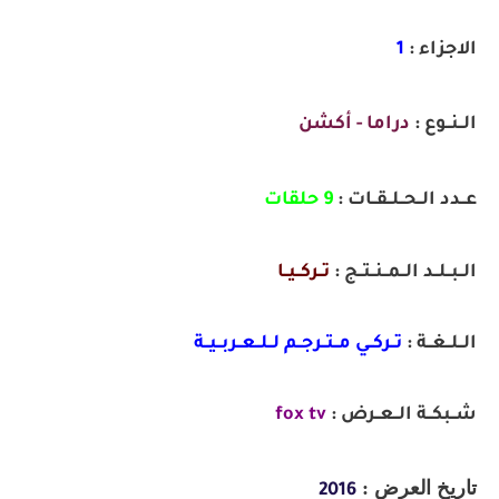
الاجزاء :
1
الــنــوع :
دراما - أكشن
عــدد الــحــلــقــات :
9 حلقات
الــبــلــد الــمــنــتــج :
تــركــيــا
الــلــغــة :
تــركــي مــتــرجــم لــلــعــربــيــة
شــبكــة الــعــرض :
fox tv
تاريخ العرض :
2016