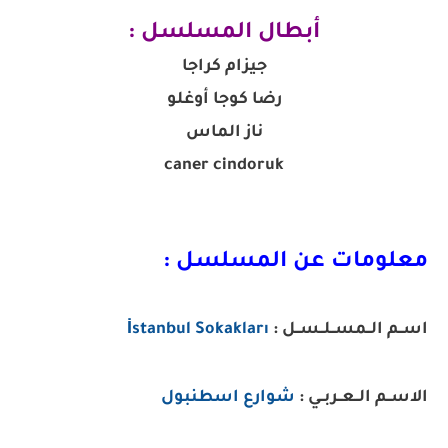
أبطال المسلسل :
جيزام كراجا
رضا كوجا أوغلو
ناز الماس
caner cindoruk
معلومات عن المسلسل :
اســم الــمســلــســل :
İstanbul Sokakları
الاســم الــعــربــي :
شوارع اسطنبول