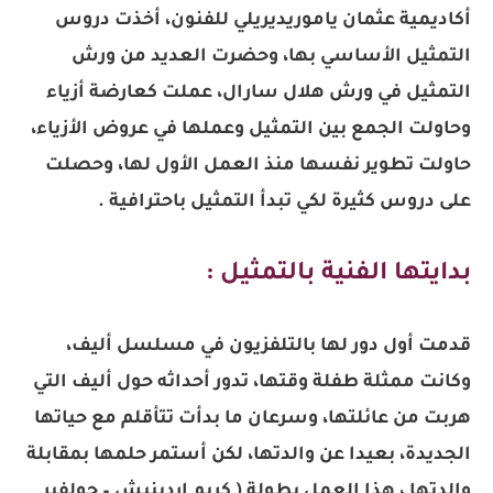
أكاديمية عثمان ياموريديريلي للفنون، أخذت دروس
التمثيل الأساسي بها، وحضرت العديد من ورش
التمثيل في ورش هلال سارال، عملت كعارضة أزياء
وحاولت الجمع بين التمثيل وعملها في عروض الأزياء،
حاولت تطوير نفسها منذ العمل الأول لها، وحصلت
على دروس كثيرة لكي تبدأ التمثيل باحترافية .
بدايتها الفنية بالتمثيل :
قدمت أول دور لها بالتلفزيون في مسلسل أليف،
وكانت ممثلة طفلة وقتها، تدور أحداثه حول أليف التي
هربت من عائلتها، وسرعان ما بدأت تتأقلم مع حياتها
الجديدة، بعيدا عن والدتها، لكن أستمر حلمها بمقابلة
والدتها ، هذا العمل بطولة ( كريم اردينيش – جولفير