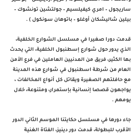
ساريجول – امري كيفيلسيم – جولتشين تونشوك –
بيلين شاليشكان أوغلو – باتوهان سونكول ) .
قدمت دورا صغيرا في مسلسل الشوارع الخلفية،
الذي يدور حول شوارع إسطنبول الخلفية، التي يحدث
بها الكثير، فريق من المدنيين العاملين في فرع الأمن
العام من شرطة اسطنبول في شوارع هذه المدينة
مع حافلتهم الصغيرة ويقاتل كل أنواع المخالفات ،
يواجهون قصصا إنسانية بإستمرار، ومتنوعة، خلال
يومهم .
جاء دورها في مسلسل حكايتنا الموسم الثاني الدور
الأقرب للبطولة، قدمت دور دينيز، الفتاة الغنية