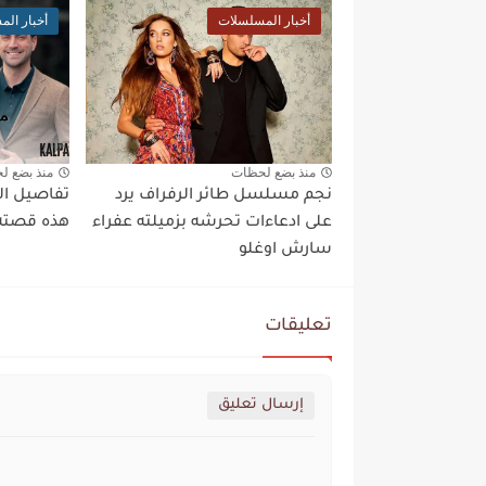
أخبار المسلسلات
أخبار ال
منذ بضع لحظات
منذ بضع ل
نجم مسلسل طائر الرفراف يرد
تفاصيل ال
على ادعاءات تحرشه بزميلته عفراء
هذه قصته 
سارش اوغلو
تعليقات
إرسال تعليق