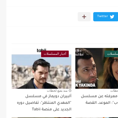
مسلسلات
أخبار المسلسلات
حظات
منذ بضع لحظات
د معرفته عن مسلسل
ألبيران دويماز في مسلسل
ب": الموعد، القصة
"المهدي المنتظر": تفاصيل دوره
الجديد على منصة Tabii