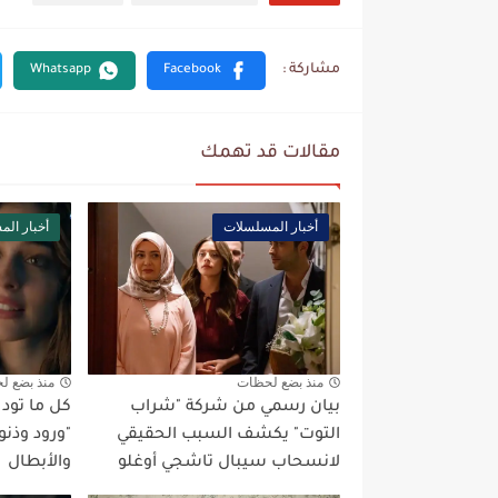
مقالات قد تهمك
أخبار المسلسلات
أخبار ال
منذ بضع لحظات
منذ بضع ل
بيان رسمي من شركة "شراب
كل ما تو
التوت" يكشف السبب الحقيقي
"ورود وذنو
لانسحاب سيبال تاشجي أوغلو
والأبطال