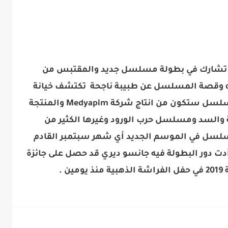
ف تشارك في بطولة مسلسل جديد والمقتبس من
المسبلسل البريطاني doctor fooster وقصة المسلسل عن طبيبة ناجحة تكتشف خيانة
زوجها حيث أن النسخة التركية من المسلسل ستكون من انتاج شركة Medyapim والمنتجة
والسد ومسلسل حرب الورود وغيرها الكثير من
سل في الموسم الجديد أي شهر سبتمبر القادم
ت دور البطولة فيه جانسو ديري قد حصل على جائزة
 .