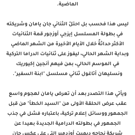
الماضية.
ليس هذا فحسب بل احتلّ الثنائي جان يامان وشريكته
في بطولة المسلسل إيزجي أوزجور قمة الثنائيات
الأكثر حداثةً خلال الأيام الأخيرة من الشهر الماضي
وبداية الشهر الحالي، ليفوز على ثنائيات الدراما التركية
في الموسم الحالي، بمن فيهم آنجين إكيوريك
ونسليهان أتاغول ثنائي مسلسل "ابنة السفير".
ويأتي هذا التصدر بعد أن تعرض يامان لهجوم واسع
عقب عرض الحلقة الأولى من "السيد الخطأ" من قبل
الجمهور ووسائل إعلام تركية، باعتباره فشل في جذب
الجمهور في بطولته الدرامية الجديدة بعيدا عن
شريكة نجاحه ديميت أوزدمير التي على عكس جان