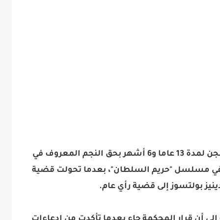
يُذكر أنه كان قد صدر حكم قضائي بالسجن لمدة 13 عاما و6 أشهر بحق النجم المعروف في
م في مسلسل "حريم السلطان"، بعدما تحولت قضية
دينيز بولتسوز إلى قضية رأي عام.
إلى أن قرار المحكمة جاء بعدما تأكدت من ادعاءات