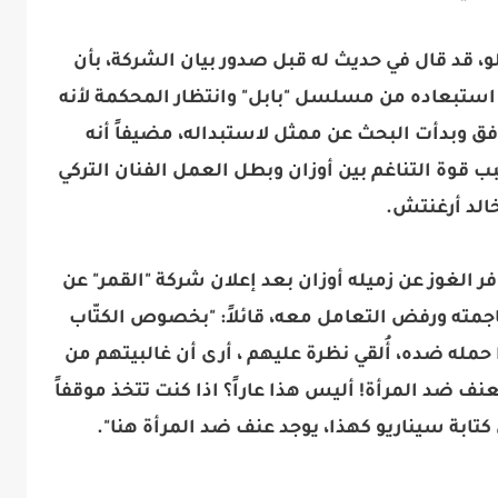
، قد قال في حديث له قبل صدور بيان الشركة، بأن
استبعاده من مسلسل "بابل" وانتظار المحكمة لأنه
وافق وبدأت البحث عن ممثل لاستبداله، مضيفاً أنه
قوة التناغم بين أوزان وبطل العمل الفنان التركي
الد أرغنتش.
 الغوز​ عن زميله ​أوزان بعد إعلان شركة "القمر" عن
مته ورفض التعامل معه، قائلاً: "بخصوص الكتّاب
حمله ضده، أُلقي نظرة عليهم ، أرى أن غالبيتهم من
نف ضد المرأة! أليس هذا عاراً؟ اذا كنت تتخذ موقفاً
ي كتابة سيناريو كهذا، يوجد عنف ضد المرأة هنا".