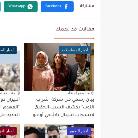
مقالات قد تهمك
أخبار المسلسلات
أخبار ال
منذ بضع لحظات
منذ بضع ل
بيان رسمي من شركة "شراب
ألبيران د
التوت" يكشف السبب الحقيقي
"المهدي ال
لانسحاب سيبال تاشجي أوغلو
الجديد على م
أخبار النجوم
أخبار النج