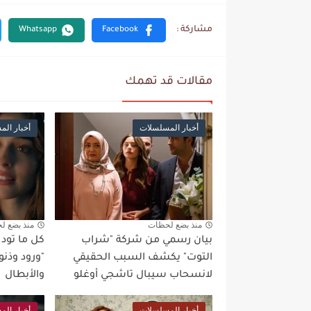
مقالات قد تهمك
أخبار المسلسلات
أخبار ال
منذ بضع لحظات
منذ بضع ل
بيان رسمي من شركة "شراب
كل ما تو
التوت" يكشف السبب الحقيقي
"ورود وذنو
لانسحاب سيبال تاشجي أوغلو
والأبطال
أخبار المسلسلات
أخبار ال