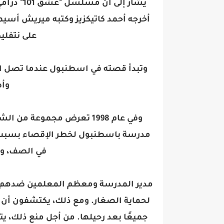
أخرجه أحمد كاتيكزيز وكتبه ميريش أس
على نتفليكس في 4
وتبدأ قصته في اسطنبول عندما تصل ام
وأص
وفي عام 1998 تعرض مجموعة 
مدرسة باسطنبول لخطر الإقصاء بسبب 
في الصف، وب
مدير المدرسة ومعظم المعلمين ضدهم و
لحماية الصغار. ومع ذلك، يكتشفون أن 
جميعًا بعد رحيلها. من أجل منع ذلك،