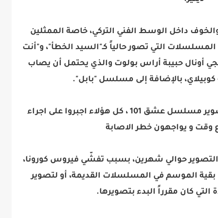
 والخوف داخل الوسط الفني التركي، خاصة الممثلين
 المسلسلات التي تصور حالياً كـ"السيد الخطأ"، و"أنت
يجي أونال حبيبة أراس بولوت والذي يحتمل أن يصاب
كوبيلاي، بالإضافة إلى مسلسل "بابل".
بعد انتشار فيروس كورونا في موقع تصوير مسلسل عشق 101 ، كل هؤلاء اجبروا على اجراء
وقت و يواجهون خطر الاصابة
التصوير حوالي شهرين، بسبب تفشّي فيروس كورونا،
ل بقية الموسم في المسلسلات القديمة، أو لتصوير
لتي كان مقرراً البدء بتصويرها.