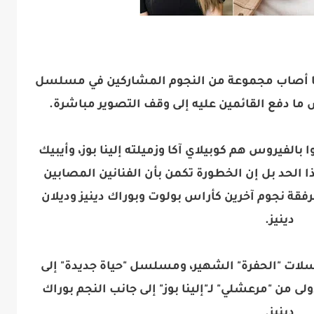
رونا أصاب مجموعة من النجوم المشاركين في مسلسل
 بالفيروس هم كوبيلاي آكا وزميلته إلينا بوز، وأيبيك
هذا الحد بل إن الخطورة تكمن بأن الفنانين المصابين
ة نجوم آخرين كأراس بولوت وبوراك دينيز وديلان
دينيز.
لات "الحفرة" الشهير، ومسلسل "حياة جديدة" إلى
لى من "مرعشلي" لـ"إلينا بوز" إلى جانب النجم بوراك
دينيز.