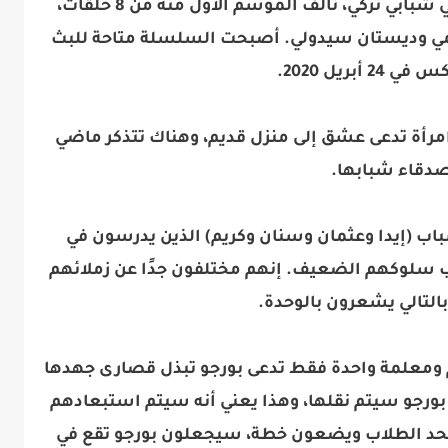
يشار إلى أن مسلسل "عشق 101" درامي شبابي تركي، تألف الموسم الأول منه من 8 حلقات،
يمي وديستان سيدولي. أصبحت السلسلة متاحة للبث
2 أبريل 2020.
رأة تدعى عشق إلى منزل قديم، وهناك تتذكر ماضي
دقاء شبابها.
من الشباب (إيدا وعثمان وسنان وكريم) الذين يدرسون في
سلوكهم الضعيف. إنهم مختلفون جدًا عن زملائهم
التالي يشعرون بالوحدة.
معلمة واحدة فقط تدعى بورجو تبذل قصارى جهدها
بورجو سيتم نقلها، وهذا يعني أنه سيتم استبعادهم
 يتحد الطلاب ويضعون خطة، سيجعلون بورجو تقع في