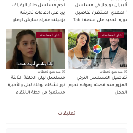
ألبيران دويماز في مسلسل
نجم مسلسل طائر الرفراف
"المهدي المنتظر": تفاصيل
يرد على ادعاءات تحرشه
دوره الجديد على منصة Tabii
بزميلته عفراء سارش اوغلو
أخبار المسلسلات
أخبار المسلسلات
منذ بضع لحظات
منذ بضع لحظات
تفاصيل المسلسل التركي
مسلسل ليلى الحلقة الثالثة
المزور هذه قصته وهؤلاء نجوم
نور تشكك بوفاة ليلى والأخيرة
العمل
مستمرة في خطة الانتقام
تعليقات