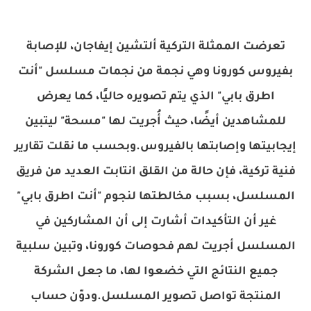
تعرضت الممثلة التركية ألتشين إيفاجان، للإصابة
بفيروس كورونا وهي نجمة من نجمات مسلسل "أنت
اطرق بابي" الذي يتم تصويره حاليًا، كما يعرض
للمشاهدين أيضًا، حيث أُجريت لها "مسحة" ليتبين
إيجابيتها وإصابتها بالفيروس.وبحسب ما نقلت تقارير
فنية تركية، فإن حالة من القلق انتابت العديد من فريق
المسلسل، بسبب مخالطتها لنجوم "أنت اطرق بابي"
غير أن التأكيدات أشارت إلى أن المشاركين في
المسلسل أجريت لهم فحوصات كورونا، وتبين سلبية
جميع النتائج التي خضعوا لها، ما جعل الشركة
المنتجة تواصل تصوير المسلسل.ودوّن حساب