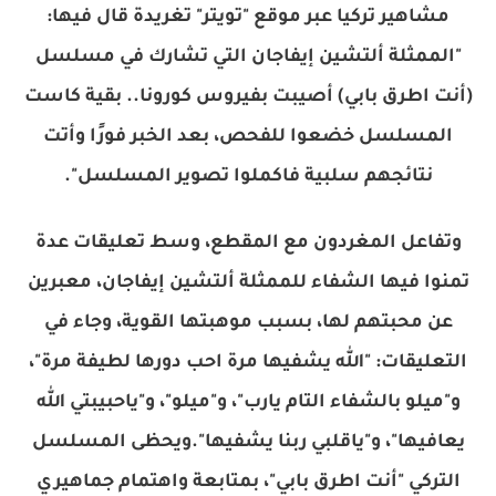
مشاهير تركيا عبر موقع "تويتر" تغريدة قال فيها:
"الممثلة ألتشين إيفاجان التي تشارك في مسلسل
(أنت اطرق بابي) أصيبت بفيروس كورونا.. بقية كاست
المسلسل خضعوا للفحص، بعد الخبر فورًا وأتت
نتائجهم سلبية فاكملوا تصوير المسلسل".
وتفاعل المغردون مع المقطع، وسط تعليقات عدة
تمنوا فيها الشفاء للممثلة ألتشين إيفاجان، معبرين
عن محبتهم لها، بسبب موهبتها القوية، وجاء في
التعليقات: "الله يشفيها مرة احب دورها لطيفة مرة"،
و"ميلو بالشفاء التام يارب"، و"ميلو"، و"ياحبيبتي الله
يعافيها"، و"ياقلبي ربنا يشفيها".ويحظى المسلسل
التركي "أنت اطرق بابي"، بمتابعة واهتمام جماهيري