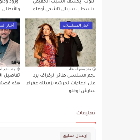
التوت" يكشف السبب الحقيقي
"ورود وذنو
لانسحاب سيبال تاشجي أوغلو
والأبطال
أخبار المسلسلات
أخبار ال
منذ بضع لحظات
منذ بضع ل
نجم مسلسل طائر الرفراف يرد
تفاصيل ال
على ادعاءات تحرشه بزميلته عفراء
هذه قصته 
سارش اوغلو
تعليقات
إرسال تعليق