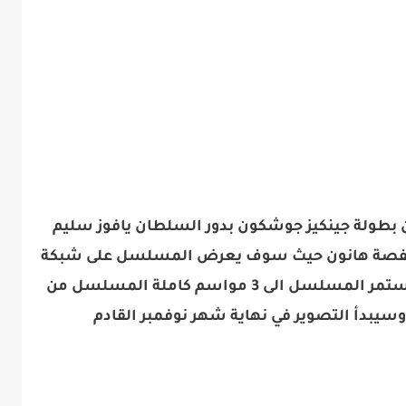
 بطولة جينكيز جوشكون بدور السلطان يافوز سليم
جته حفصة هانون حيث سوف يعرض المسلسل على شبكة
الأنترنت على منصة exxen حيث سوف يستمر المسلسل الى 3 مواسم كاملة المسلسل من
و وسيبدأ التصوير في نهاية شهر نوفمبر القادم