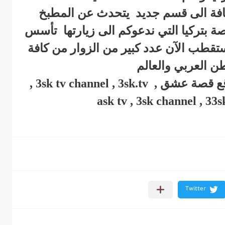
ضافة الى قسم جديد يتحدث عن المطبخ
صة بتركيا التي ندعوكم الى زيارتها تأسس
حيث أصبح يستقطب الآن عدد كبير من الزوار من كافة
طن العربي والعالم
3sk , قصة عشق , 3sk tv , موقع قصة عشق , 3sk tv channel , 3sk.tv ,