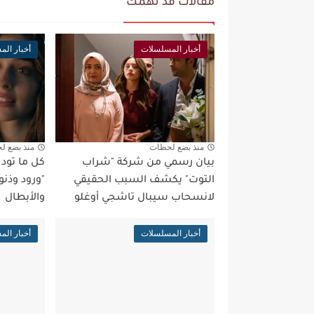
مقالات قد تهمك
أخبار المسلسلات
أخبار ال
منذ بضع لحظات
منذ بضع ل
بيان رسمي من شركة "شراب
كل ما تو
التوت" يكشف السبب الحقيقي
"ورود وذنو
لانسحاب سيبال تاشجي أوغلو
والأبطال
أخبار المسلسلات
أخبار ال