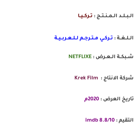
الــبــلــد الــمــنــتــج :
تــركــيــا
الــلــغــة :
تــركــي مــتــرجــم لــلــعــربــيــة
شــبكــة الــعــرض :
NETFLIXE
شركة الانتاج :
Krek Film
تاريخ العرض :
2020م
التقيم :
8.8/10 imdb