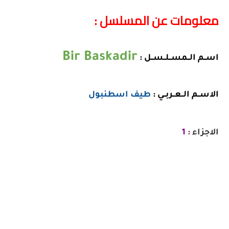
معلومات عن المسلسل :
Bir Baskadir
اســم الــمســلــســل :
الاســم الــعــربــي :
طيف اسطنبول
الاجزاء
:
1