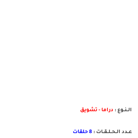
الــنــوع :
دراما - تشويق
عــدد الــحــلــقــات :
8 حلقات