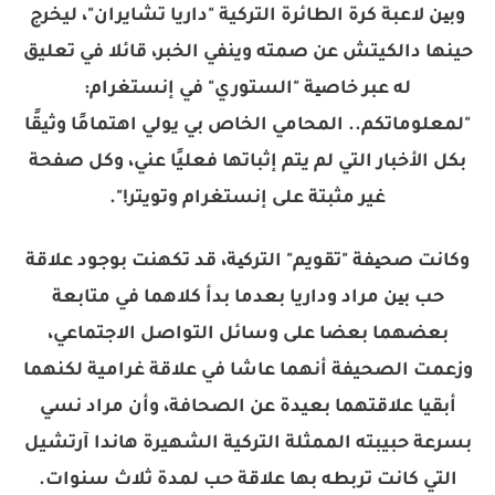
وبین لاعبة كرة الطائرة التركية "داريا تشايران"، ليخرج
حينها دالكيتش عن صمته وينفي الخبر، قائلا في تعليق
له عبر خاصیة "الستوري" في إنستغرام:
"لمعلوماتكم.. المحامي الخاص بي يولي اهتمامًا وثيقًا
بكل الأخبار التي لم يتم إثباتها فعليًا عني، وكل صفحة
غير مثبتة على إنستغرام وتويتر!".
وكانت صحیفة "تقويم" التركیة، قد تكهنت بوجود علاقة
حب بین مراد وداريا بعدما بدأ كلاهما في متابعة
بعضهما بعضا على وسائل التواصل الاجتماعي،
وزعمت الصحيفة أنهما عاشا في علاقة غرامية لكنهما
أبقيا علاقتهما بعيدة عن الصحافة، وأن مراد نسي
بسرعة حبيبته الممثلة التركية الشهيرة هاندا آرتشيل
التي كانت تربطه بها علاقة حب لمدة ثلاث سنوات.