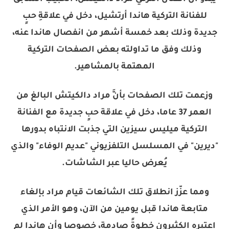
للفنانة التركية هاندا أرتشيل، دخل في علاقةِ حبٍ
جديدة وذلك بعد خمسة أشهر من انفصال هاندا عنه،
وذلك وفق ما تداولته بعض الصفحات التركية
المهتمة بالمشاهير.
وزعمت تلك الصفحات بأنَّ مراد دالكيتش البالغ من
العمر 37 عاما، دخل في علاقة حبٍ جديدة مع الفنانة
التركية ميليس سيزين التي جذبت الانتباه بدورها
"ديرين" في المسلسل التلفزيوني "عديم الوفاء" والذي
يُعرض حاليا عبر الشاشات.
ومما عزّز انطلاق تلك الشائعات قيام مراد بإلغاء
متابعة هاندا قبل يومين من الآن، وهو الأمر الذي
اعتبره الكثيرون خطوةً صادمة، خصوصا وأن هاندا لم