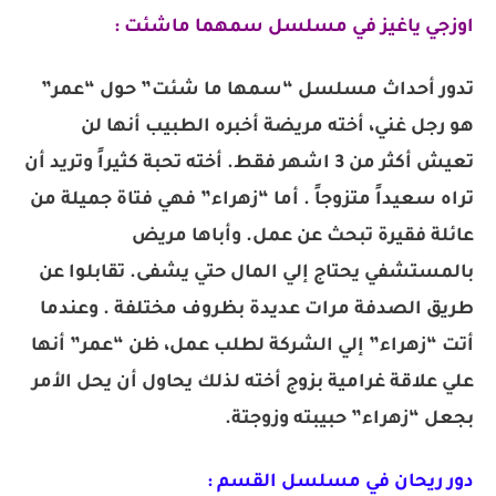
اوزجي ياغيز في مسلسل سمهما ماشئت :
تدور أحداث مسلسل “سمها ما شئت” حول “عمر”
هو رجل غني، أخته مريضة أخبره الطبيب أنها لن
تعيش أكثر من 3 اشهر فقط. أخته تحبة كثيراً وتريد أن
تراه سعيداً متزوجاً . أما “زهراء” فهي فتاة جميلة من
عائلة فقيرة تبحث عن عمل. وأباها مريض
بالمستشفي يحتاج إلي المال حتي يشفى. تقابلوا عن
طريق الصدفة مرات عديدة بظروف مختلفة . وعندما
أتت “زهراء” إلي الشركة لطلب عمل، ظن “عمر” أنها
علي علاقة غرامية بزوج أخته لذلك يحاول أن يحل الأمر
بجعل “زهراء” حبيبته وزوجتة.
دور ريحان في مسلسل القسم :