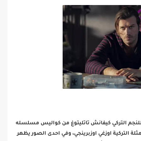
للنجم التركي ​كيفانش تاتليتوغ​ من كواليس مسلسله
ممثلة التركية اوزغي اوزبرينجي، وفي احدى الصور يظهر