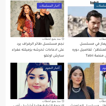
مسلسلات
أخبار المسلسلات
حظات
منذ بضع لحظات
ويماز في مسلسل
نجم مسلسل طائر الرفراف يرد
منتظر": تفاصيل دوره
على ادعاءات تحرشه بزميلته عفراء
نصة Tabii
سارش اوغلو
وم
أخبار النجوم
حظات
منذ بضع لحظات