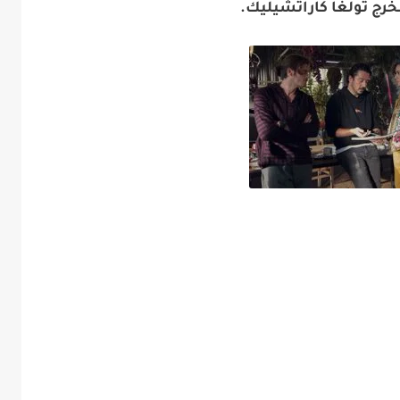
رج تولغا كاراتشيليك.