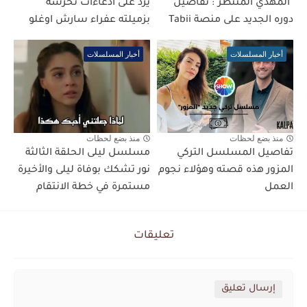
"المهدي المنتظر": تفاصيل
يرد على ادعاءات تحرشه
دوره الجديد على منصة Tabii
بزميلته عفراء سارش اوغلو
أخبار المسلسلات
أخبار المسلسلات
منذ بضع لحظات
منذ بضع لحظات
تفاصيل المسلسل التركي
مسلسل ليلى الحلقة الثالثة
المزور هذه قصته وهؤلاء نجوم
نور تشكك بوفاة ليلى والأخيرة
العمل
مستمرة في خطة الانتقام
تعليقات
إرسال تعليق