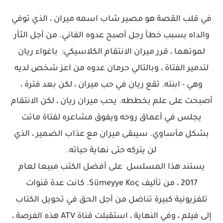
في قلب القصة هو مصير شاب اسمه ميران ، الذي توفي
والداه بسبب خطأ رجل أصبح عدوه الفاني. من أجل الثأر
لموتهما ، قرر ميران الانتقام الكلاسيكي: باغواء ريان
لتدمير الفتاة ، وبالتالي حرمان عدوه من اعز شخص لديه
وهي - ابنته. تقع ريان في حب ميران ، لكن بعد فترة ،
أصبحت على علم بخططه. يحب ميران ريان ، لكن الانتقام
يجلس في أعماق روحه ويفوق مشاعره لفتاة ماتت
بشكل مأساوي. سيبقى ميران مع عذاب الضمير ، الذي
لن يتركه حتى نهاية حياته.
يستند هذا المسلسل على أفضل الكتب مبيعا لعام
2017 ، من تأليف Sümeyye Koç. كانت عدة قنوات
تلفزيونية كبيرة تناضل من أجل الحق في تحويل الكتاب
إلى فيلم ، وفي النهاية ، استقبلت قناة ATV هذه الفرصة ،