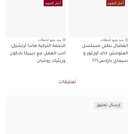
أخبار النجوم
أخبار النجوم
منذ بضع لحظات
منذ بضع لحظات
انفصال بطلي مسلسل
النجمة التركية هاندا أرتشيل:
المتوحش خالد أوزغور و
أحب العمل مع ديبيكا بادكون
سيماي بارلاس؟؟؟
وريثيك روشان
تعليقات
إرسال تعليق