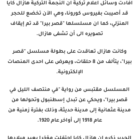
افادت وسائل اعلام تركية ان النجمة التركية ​هازال كايا​
قد أصيبت ب​فيروس كورونا​، وهي الآن تخضع للحجر
المنزلي، كما ان مسلسلها "قصر بيرا" قد تم إيقاف
تصويره الى أن تشفى هازال.
وكانت هازال تعاقدت على بطولة مسلسل "قصر
بيرا"، يتألف من 8 حلقات، ويعرض على احدى المنصات
الإلكترونية.
المسلسل مقتبس من رواية "في منتصف الليل في
قصر بيرا"، ويحكي عن تبدل إسطنبول وتحولها من
مدينة عثمانية إلى مدينة حديثة، وذلك بفترة زمنية من
عام 1918 إلى أواخر عام 1920.
الجدير ذكره ان هازال كايا احتفلت مؤخرا بعيد ميلادها