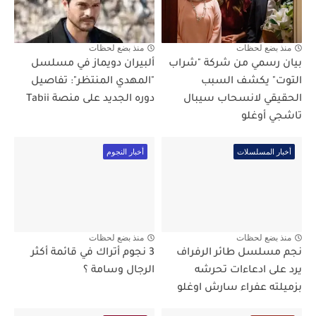
منذ بضع لحظات
منذ بضع لحظات
بيان رسمي من شركة "شراب
ألبيران دويماز في مسلسل
التوت" يكشف السبب
"المهدي المنتظر": تفاصيل
الحقيقي لانسحاب سيبال
دوره الجديد على منصة Tabii
تاشجي أوغلو
أخبار المسلسلات
أخبار النجوم
منذ بضع لحظات
منذ بضع لحظات
نجم مسلسل طائر الرفراف
3 نجوم أتراك في قائمة أكثر
يرد على ادعاءات تحرشه
الرجال وسامة ؟
بزميلته عفراء سارش اوغلو