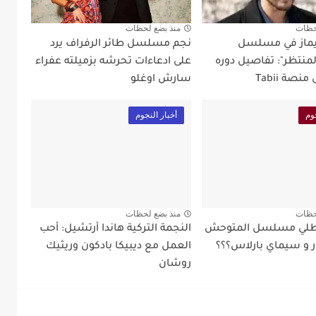
حظات
منذ بضع لحظات
ويماز في مسلسل
نجم مسلسل طائر الرفراف يرد
منتظر": تفاصيل دوره
على ادعاءات تحرشه بزميلته عفراء
نصة Tabii
سارش اوغلو
وم
أخبار النجوم
حظات
منذ بضع لحظات
طلي مسلسل المتوحش
النجمة التركية هاندا أرتشيل: أحب
ر و سيماي بارلاس؟؟؟
العمل مع ديبيكا بادكون وريثيك
روشان