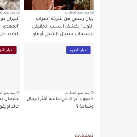
منذ بضع لحظات
منذ بضع ل
بيان رسمي من شركة "شراب
ألبيران د
التوت" يكشف السبب الحقيقي
"المهدي ال
لانسحاب سيبال تاشجي أوغلو
الجديد على م
أخبار النجوم
أخبار النج
منذ بضع لحظات
منذ بضع ل
3 نجوم أتراك في قائمة أكثر الرجال
انفصال ب
وسامة ؟
خالد أوزغو
تعليقات