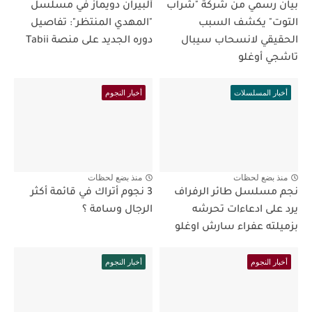
بيان رسمي من شركة "شراب
ألبيران دويماز في مسلسل
التوت" يكشف السبب
"المهدي المنتظر": تفاصيل
الحقيقي لانسحاب سيبال
دوره الجديد على منصة Tabii
تاشجي أوغلو
أخبار المسلسلات
أخبار النجوم
منذ بضع لحظات
منذ بضع لحظات
نجم مسلسل طائر الرفراف
3 نجوم أتراك في قائمة أكثر
يرد على ادعاءات تحرشه
الرجال وسامة ؟
بزميلته عفراء سارش اوغلو
أخبار النجوم
أخبار النجوم