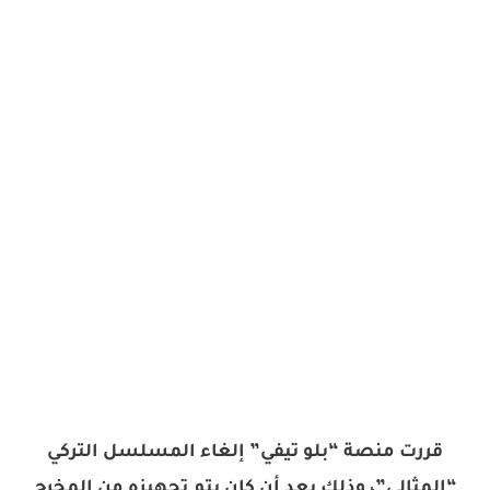
قررت منصة “بلو تيفي” إلغاء المسلسل التركي
“المثالي”، وذلك بعد أن كان يتم تجهيزه من المخرج