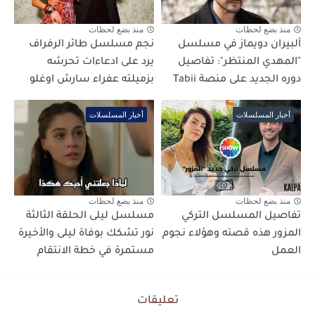
منذ بضع لحظات
منذ بضع لحظات
ألبيران دويماز في مسلسل
نجم مسلسل طائر الرفراف
"المهدي المنتظر": تفاصيل
يرد على ادعاءات تحرشه
دوره الجديد على منصة Tabii
بزميلته عفراء سارش اوغلو
أخبار المسلسلات
أخبار المسلسلات
منذ بضع لحظات
منذ بضع لحظات
تفاصيل المسلسل التركي
مسلسل ليلى الحلقة الثالثة
المزور هذه قصته وهؤلاء نجوم
نور تشكك بوفاة ليلى والأخيرة
العمل
مستمرة في خطة الانتقام
تعليقات